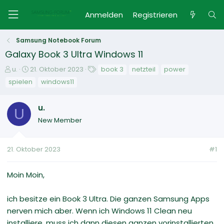
Anmelden
Registrieren
Samsung Notebook Forum
Galaxy Book 3 Ultra Windows 11
E
E
S
u.
21. Oktober 2023
book 3
netzteil
power
r
r
c
spielen
windows11
s
s
h
t
t
l
u.
e
e
a
U
l
l
g
New Member
l
l
w
e
t
o
r
a
r
21. Oktober 2023
#1
m
t
e
Moin Moin,
ich besitze ein Book 3 Ultra. Die ganzen Samsung Apps
nerven mich aber. Wenn ich Windows 11 Clean neu
installiere, muss ich dann diesen ganzen vorinstallierten