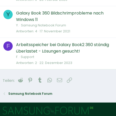
Galaxy Book 360 Bildschrimprobleme nach
Y
Windows 11
Y.
Samsung Notebook Forum
Antworten
4
17. November 2021
Arbeitsspeicher bei Galaxy Book2 360 ständig
F
überlastet - Lösungen gesucht!
F.
Support
Antworten
2
22. Dezember 2023
Reddit
Pinterest
Tumblr
WhatsApp
E-Mail
Link
Teilen:
Samsung Notebook Forum