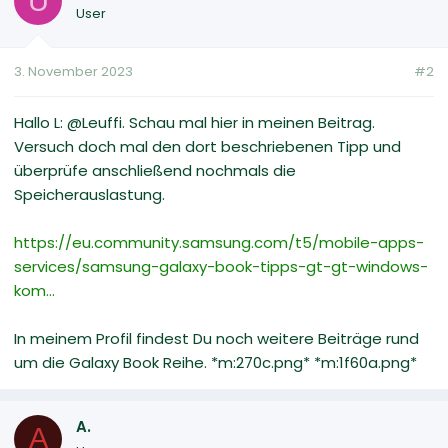
U
User
3. November 2023
#2
Hallo L: @Leuffi. Schau mal hier in meinen Beitrag.
Versuch doch mal den dort beschriebenen Tipp und
überprüfe anschließend nochmals die
Speicherauslastung.
https://eu.community.samsung.com/t5/mobile-apps-
services/samsung-galaxy-book-tipps-gt-gt-windows-
kom...
In meinem Profil findest Du noch weitere Beiträge rund
um die Galaxy Book Reihe. *m:270c.png* *m:1f60a.png*
A.
A