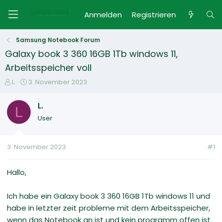
Anmelden
Registrieren
Samsung Notebook Forum
Galaxy book 3 360 16GB 1Tb windows 11,
Arbeitsspeicher voll
E
E
L.
3. November 2023
r
r
s
s
L.
L
t
t
User
e
e
l
l
l
l
3. November 2023
#1
e
t
r
a
m
Hallo,
Ich habe ein Galaxy book 3 360 16GB 1Tb windows 11 und
habe in letzter zeit probleme mit dem Arbeitsspeicher,
wenn das Notebook an ist und kein programm offen ist