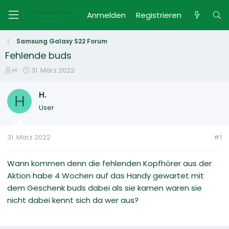
Anmelden
Registrieren
Samsung Galaxy S22 Forum
Fehlende buds
E
E
H.
31. März 2022
r
r
s
s
H.
H
t
t
User
e
e
l
l
l
l
31. März 2022
#1
e
t
r
a
m
Wann kommen denn die fehlenden Kopfhörer aus der
Aktion habe 4 Wochen auf das Handy gewartet mit
dem Geschenk buds dabei als sie kamen waren sie
nicht dabei kennt sich da wer aus?