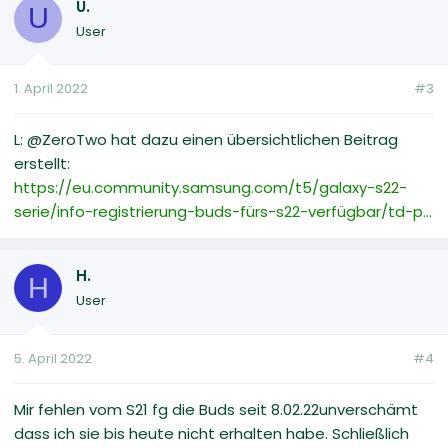
U.
U
User
1. April 2022
#3
L: @ZeroTwo hat dazu einen übersichtlichen Beitrag
erstellt:
https://eu.community.samsung.com/t5/galaxy-s22-
serie/info-registrierung-buds-fürs-s22-verfügbar/td-p...
H.
H
User
5. April 2022
#4
Mir fehlen vom S21 fg die Buds seit 8.02.22unverschämt
dass ich sie bis heute nicht erhalten habe. Schließlich