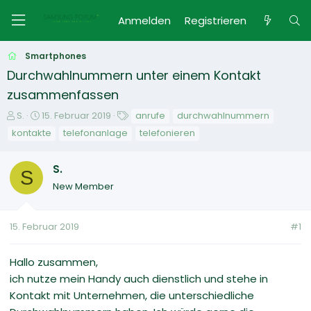
Anmelden
Registrieren
Smartphones
Durchwahlnummern unter einem Kontakt
zusammenfassen
E
E
S
S.
15. Februar 2019
anrufe
durchwahlnummern
r
r
c
kontakte
telefonanlage
telefonieren
s
s
h
t
t
l
S.
e
e
a
S
l
l
g
New Member
l
l
w
e
t
o
r
a
r
15. Februar 2019
#1
m
t
e
Hallo zusammen,
ich nutze mein Handy auch dienstlich und stehe in
Kontakt mit Unternehmen, die unterschiedliche