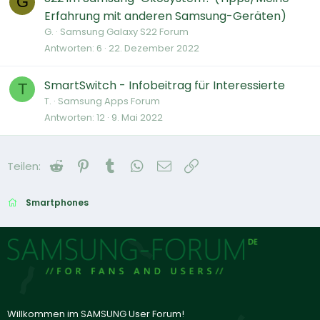
G
Erfahrung mit anderen Samsung-Geräten)
G.
Samsung Galaxy S22 Forum
Antworten
6
22. Dezember 2022
SmartSwitch - Infobeitrag für Interessierte
T
T.
Samsung Apps Forum
Antworten
12
9. Mai 2022
Reddit
Pinterest
Tumblr
WhatsApp
E-Mail
Link
Teilen:
Smartphones
Willkommen im SAMSUNG User Forum!