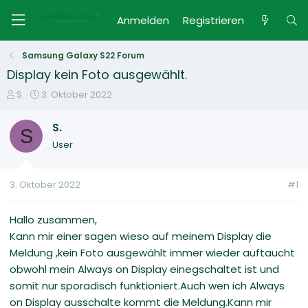
Anmelden
Registrieren
Samsung Galaxy S22 Forum
Display kein Foto ausgewählt.
E
E
S.
3. Oktober 2022
r
r
s
s
S.
S
t
t
User
e
e
l
l
l
l
3. Oktober 2022
#1
e
t
r
a
m
Hallo zusammen,
Kann mir einer sagen wieso auf meinem Display die
Meldung ,kein Foto ausgewählt immer wieder auftaucht
obwohl mein Always on Display einegschaltet ist und
somit nur sporadisch funktioniert.Auch wen ich Always
on Display ausschalte kommt die Meldung.Kann mir