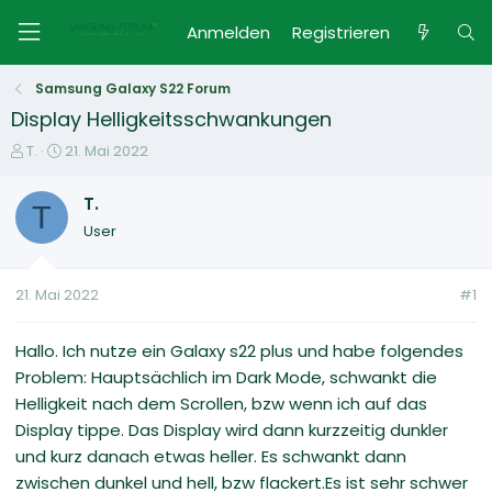
Anmelden
Registrieren
Samsung Galaxy S22 Forum
Display Helligkeitsschwankungen
E
E
T.
21. Mai 2022
r
r
s
s
T.
T
t
t
User
e
e
l
l
l
l
21. Mai 2022
#1
e
t
r
a
m
Hallo. Ich nutze ein Galaxy s22 plus und habe folgendes
Problem: Hauptsächlich im Dark Mode, schwankt die
Helligkeit nach dem Scrollen, bzw wenn ich auf das
Display tippe. Das Display wird dann kurzzeitig dunkler
und kurz danach etwas heller. Es schwankt dann
zwischen dunkel und hell, bzw flackert.Es ist sehr schwer