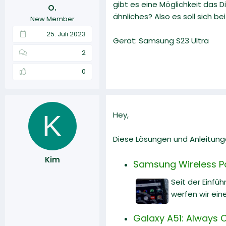
gibt es eine Möglichkeit das
O.
r
a
r
ähnliches? Also es soll sich b
New Member
m
t
e
25. Juli 2023
Gerät: Samsung S23 Ultra
2
0
K
Hey,
Diese Lösungen und Anleitunge
Kim
Samsung Wireless P
Seit der Einf
werfen wir ein
Galaxy A51: Always 