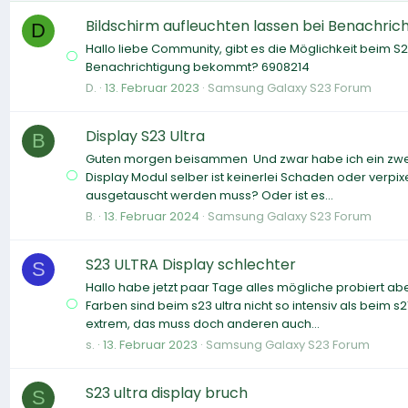
Bildschirm aufleuchten lassen bei Benachric
D
Hallo liebe Community, gibt es die Möglichkeit beim S
Benachrichtigung bekommt? 6908214
D.
13. Februar 2023
Samsung Galaxy S23 Forum
Display S23 Ultra
B
Guten morgen beisammen Und zwar habe ich ein zweites
Display Modul selber ist keinerlei Schaden oder verpi
ausgetauscht werden muss? Oder ist es...
B.
13. Februar 2024
Samsung Galaxy S23 Forum
S23 ULTRA Display schlechter
S
Hallo habe jetzt paar Tage alles mögliche probiert aber 
Farben sind beim s23 ultra nicht so intensiv als beim s2
extrem, das muss doch anderen auch...
s.
13. Februar 2023
Samsung Galaxy S23 Forum
S23 ultra display bruch
S