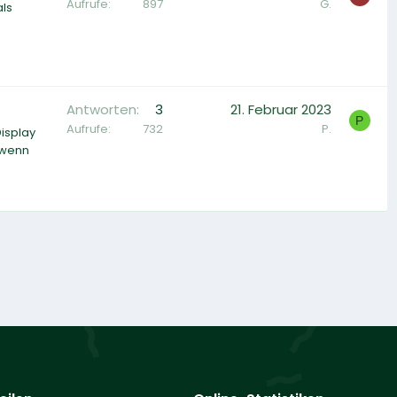
Aufrufe
897
G.
als
Antworten
3
21. Februar 2023
P
Aufrufe
732
P.
Display
 wenn