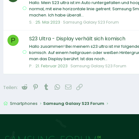
Hallo. Mein S23 ultra ist im Auto runtergefallen und hoop
normal, mit eine horizontale linie getrent. Samsung Sma
machen. Ich habe überall...
S.
25. Mai 2023
Samsung Galaxy S23 Forum
S23 Ultra - Display verhält sich komisch
P
Hallo zusammen! Bei meinem s23 ultra ist mir folgende
komisch. Auf einem hellgrauen oder weißen Hintergru
man das Display berührt. Ist das noch...
P.
21. Februar 2023
Samsung Galaxy S23 Forum
Reddit
Pinterest
Tumblr
WhatsApp
E-Mail
Link
Teilen:
Smartphones
Samsung Galaxy S23 Forum