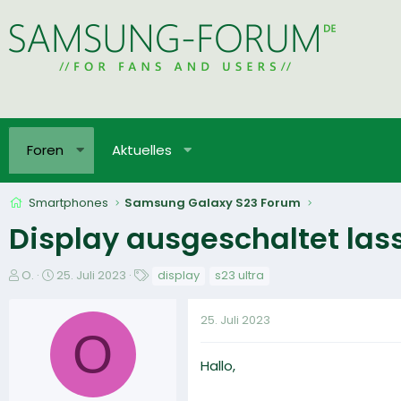
Foren
Aktuelles
Smartphones
Samsung Galaxy S23 Forum
Display ausgeschaltet las
E
E
S
O.
25. Juli 2023
display
s23 ultra
r
r
c
s
s
h
25. Juli 2023
t
t
l
O
e
e
a
l
l
g
Hallo,
l
l
w
e
t
o