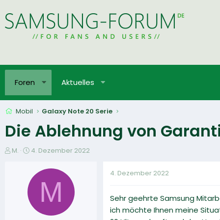
Foren
Aktuelles
Mobil
Galaxy Note 20 Serie
Die Ablehnung von Garanti
E
E
M.
4. Dezember 2022
r
r
s
s
4. Dezember 2022
t
t
M
e
e
Sehr geehrte Samsung Mitarbe
l
l
l
l
ich möchte Ihnen meine Situa
e
t