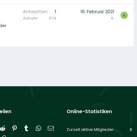
Antworten
1
16. Februar 2021
A
Aufrufe
474
A.
 der
eilen
Online-Statistiken
Reddit
Pinterest
Tumblr
WhatsApp
E-Mail
Zurzeit aktive Mitglieder
8