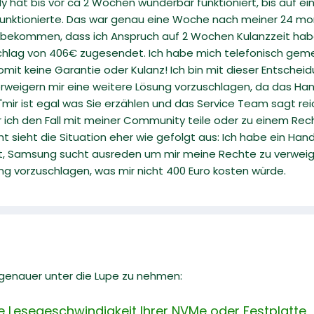
y hat bis vor ca 2 Wochen wunderbar funktioniert, bis auf 
funktionierte. Das war genau eine Woche nach meiner 24 mon
bekommen, dass ich Anspruch auf 2 Wochen Kulanzzeit habe
schlag von 406€ zugesendet. Ich habe mich telefonisch ge
omit keine Garantie oder Kulanz! Ich bin mit dieser Entsche
rweigern mir eine weitere Lösung vorzuschlagen, da das Hand
"mir ist egal was Sie erzählen und das Service Team sagt rei
ch den Fall mit meiner Community teile oder zu einem Recht
ht sieht die Situation eher wie gefolgt aus: Ich habe ein Ha
, Samsung sucht ausreden um mir meine Rechte zu verweigern
g vorzuschlagen, was mir nicht 400 Euro kosten würde.
l genauer unter die Lupe zu nehmen:
ie Lesegeschwindigkeit Ihrer NVMe oder Festplatte