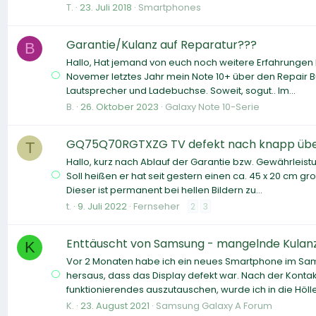
T.
23. Juli 2018
Smartphones
Garantie/Kulanz auf Reparatur???
B
Hallo, Hat jemand von euch noch weitere Erfahrungen b
Novemer letztes Jahr mein Note 10+ über den Repair Bu
Lautsprecher und Ladebuchse. Soweit, sogut.. Im...
B.
26. Oktober 2023
Galaxy Note 10-Serie
GQ75Q70RGTXZG TV defekt nach knapp über 
T
Hallo, kurz nach Ablauf der Garantie bzw. Gewährlei
Soll heißen er hat seit gestern einen ca. 45 x 20 cm g
Dieser ist permanent bei hellen Bildern zu...
t.
9. Juli 2022
Fernseher
2
3
Enttäuscht von Samsung - mangelnde Kulanz
K
Vor 2 Monaten habe ich ein neues Smartphone im Sam
hersaus, dass das Display defekt war. Nach der Kont
funktionierendes auszutauschen, wurde ich in die Hölle
K.
23. August 2021
Samsung Galaxy A Forum