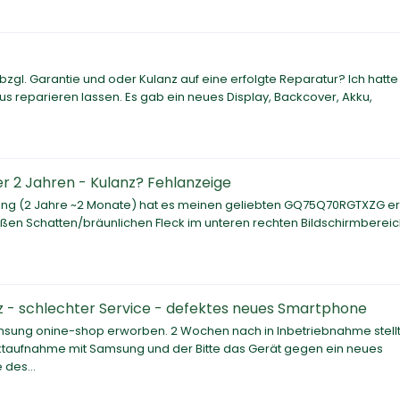
zgl. Garantie und oder Kulanz auf eine erfolgte Reparatur? Ich hatte
s reparieren lassen. Es gab ein neues Display, Backcover, Akku,
2 Jahren - Kulanz? Fehlanzeige
stung (2 Jahre ~2 Monate) hat es meinen geliebten GQ75Q70RGTXZG er
roßen Schatten/bräunlichen Fleck im unteren rechten Bildschirmbereic
 - schlechter Service - defektes neues Smartphone
sung onine-shop erworben. 2 Wochen nach in Inbetriebnahme stellt
aktaufnahme mit Samsung und der Bitte das Gerät gegen ein neues
 des...