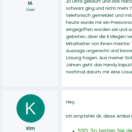
20 Ultra gekauft und das Hand
M.
r
a
schwarz ging und nicht mehr 
User
m
telefonisch gemeldet und mit
heute wurde mir ein Preisvor
eingegriffen worden sei und s
gebeten, aber die Kollegen ve
Mitarbeiter von Ihnen meinte: 
Aussage ungerecht und bevor i
Lösung fragen. Aus meiner Sic
Jahren geht das Handy kaputt
nochmal darum, mir eine Lösun
K
Hey,
Ich empfehle dir, diese Artike
Kim
SSD: So testen Sie d