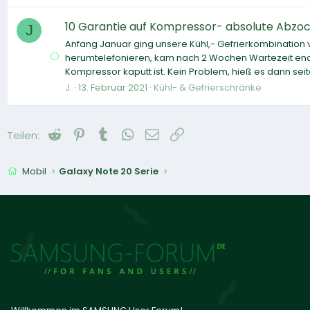
10 Garantie auf Kompressor- absolute Abzoc
J
Anfang Januar ging unsere Kühl,- Gefrierkombination
herumtelefonieren, kam nach 2 Wochen Wartezeit endl
Kompressor kaputt ist. Kein Problem, hieß es dann seite
J.
13. Februar 2021
Kühl- & Gefrierschränke
Reddit
Pinterest
Tumblr
WhatsApp
E-Mail
Link
Teilen:
Mobil
Galaxy Note 20 Serie