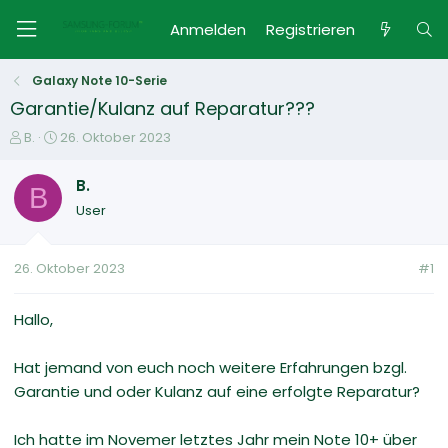
Anmelden
Registrieren
Galaxy Note 10-Serie
Garantie/Kulanz auf Reparatur???
E
E
B.
26. Oktober 2023
r
r
s
s
B.
B
t
t
User
e
e
l
l
l
l
26. Oktober 2023
#1
e
t
r
a
m
Hallo,
Hat jemand von euch noch weitere Erfahrungen bzgl.
Garantie und oder Kulanz auf eine erfolgte Reparatur?
Ich hatte im Novemer letztes Jahr mein Note 10+ über