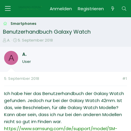
Anmelden
Registrieren
Smartphones
Benutzerhandbuch Galaxy Watch
E
E
A.
5. September 2018
r
r
s
s
A.
A
t
t
User
e
e
l
l
l
l
5. September 2018
#1
e
t
r
a
m
Ich habe hier das Benutzerhandbuch der Galaxy Watch
gefunden. Jedoch nur bei der Galaxy Watch 42mm. Ist
das, wie Beschrieben, für alle Galaxy Watch Modelle?
Kann aber sein, dass ich nur bei den anderen Modellen
nicht so gut im Finden war.
https://www.samsung.com/de/support/model/SM-