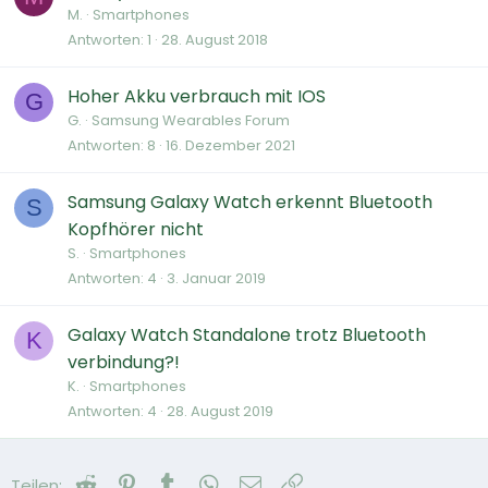
M.
Smartphones
Antworten
1
28. August 2018
Hoher Akku verbrauch mit IOS
G
G.
Samsung Wearables Forum
Antworten
8
16. Dezember 2021
Samsung Galaxy Watch erkennt Bluetooth
S
Kopfhörer nicht
S.
Smartphones
Antworten
4
3. Januar 2019
Galaxy Watch Standalone trotz Bluetooth
K
verbindung?!
K.
Smartphones
Antworten
4
28. August 2019
Reddit
Pinterest
Tumblr
WhatsApp
E-Mail
Link
Teilen: