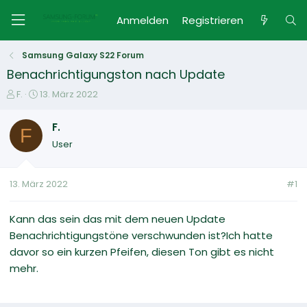
Anmelden
Registrieren
Samsung Galaxy S22 Forum
Benachrichtigungston nach Update
E
E
F.
13. März 2022
r
r
s
s
F.
F
t
t
User
e
e
l
l
l
l
13. März 2022
#1
e
t
r
a
m
Kann das sein das mit dem neuen Update
Benachrichtigungstöne verschwunden ist?Ich hatte
davor so ein kurzen Pfeifen, diesen Ton gibt es nicht
mehr.