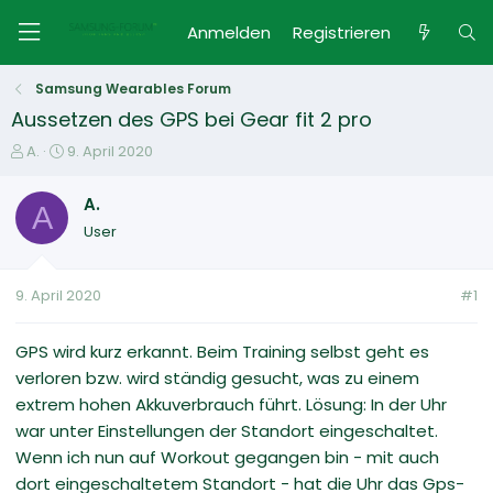
Anmelden
Registrieren
Samsung Wearables Forum
Aussetzen des GPS bei Gear fit 2 pro
E
E
A.
9. April 2020
r
r
s
s
A.
A
t
t
User
e
e
l
l
l
l
9. April 2020
#1
e
t
r
a
m
GPS wird kurz erkannt. Beim Training selbst geht es
verloren bzw. wird ständig gesucht, was zu einem
extrem hohen Akkuverbrauch führt. Lösung: In der Uhr
war unter Einstellungen der Standort eingeschaltet.
Wenn ich nun auf Workout gegangen bin - mit auch
dort eingeschaltetem Standort - hat die Uhr das Gps-