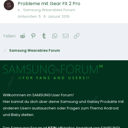
Probleme mit Gear Fit 2 Pro
S
s.
Samsung Wearables Forum
Antworten
5
9. Januar 2019
Reddit
Pinterest
Tumblr
WhatsApp
E-Mail
Link
Teilen:
Samsung Wearables Forum
Willkommen im SAMSUNG User Forum!
Hier kannst du dich über deine Samsung und Galaxy Produkte mit
anderen Usern austauschen oder Fragen zum Thema Android
und Bixby stellen.
Das Samsung-Forum ist
KEIN
offizielles Angebot von SAMSUNG!