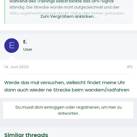
während des Trainings selbst blinkte das GPS-Signal
ständig. Die Strecke würde nicht aufgezeichnet und der
Akku regelrecht leergerutscht. Habe den Fehler gefunden.
Zum Vergrößern anklicken....
In den Einstellungen muss GPS ausgeschaltet sein. Meine
Uhr zeichnet nun wieder auf.
E.
E
User
14. Juni 2020
#5
Werde das mal versuchen, vielleicht findet meine Uhr
dann auch wieder ne Strecke beim wandern/radfahren
Du musst dich einloggen oder registrieren, um hier zu
antworten.
Similar threads