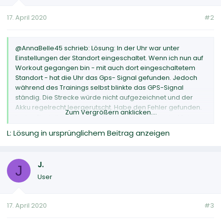
17. April 2020
#2
@AnnaBelle45 schrieb: Lösung: In der Uhr war unter
Einstellungen der Standort eingeschaltet. Wenn ich nun auf
Workout gegangen bin - mit auch dort eingeschaltetem
Standort - hat die Uhr das Gps- Signal gefunden. Jedoch
während des Trainings selbst blinkte das GPS-Signal
ständig. Die Strecke würde nicht aufgezeichnet und der
Akku regelrecht leergerutscht. Habe den Fehler gefunden.
Zum Vergrößern anklicken....
In den Einstellungen muss GPS ausgeschaltet sein. Meine
Uhr zeichnet nun wieder auf.
L: Lösung in ursprünglichem Beitrag anzeigen
J.
J
User
17. April 2020
#3