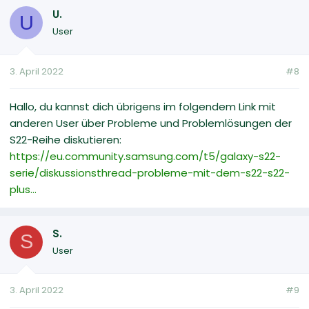
U.
U
User
3. April 2022
#8
Hallo, du kannst dich übrigens im folgendem Link mit
anderen User über Probleme und Problemlösungen der
S22-Reihe diskutieren:
https://eu.community.samsung.com/t5/galaxy-s22-
serie/diskussionsthread-probleme-mit-dem-s22-s22-
plus...
S.
S
User
3. April 2022
#9