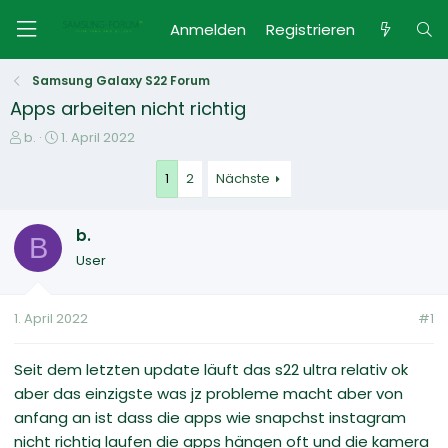
Anmelden
Registrieren
Samsung Galaxy S22 Forum
Apps arbeiten nicht richtig
E
E
b.
1. April 2022
r
r
s
s
1
2
Nächste
t
t
e
e
b.
l
l
B
l
l
User
e
t
r
a
m
1. April 2022
#1
Seit dem letzten update läuft das s22 ultra relativ ok
aber das einzigste was jz probleme macht aber von
anfang an ist dass die apps wie snapchst instagram
nicht richtig laufen die apps hängen oft und die kamera