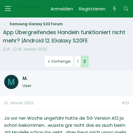
Anmelden
Registrieren
Samsung Galaxy S20 Forum
App Übergreifendes Handeln funktioniert nicht
mehr? |Android 12 |Galaxy S20FE
E
E
R.
19. Januar 2022
r
r
s
s
Vorherige
1
2
t
t
e
e
M.
l
l
M
l
l
User
e
t
r
a
m
21. Januar 2022
#21
Ja vor ner Woche ungefähr hatte de 5G Version A12 ja
schon bekommen....wusste gar nicht das es auch beim
4G Modelle schon los geht...aber freut mich umso mehr