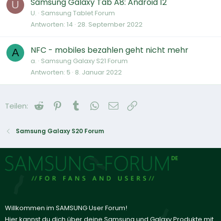
Samsung Galaxy Tab A8: Android 12
U
U.
Samsung Tablet Forum
Antworten
14
28. September 2022
NFC - mobiles bezahlen geht nicht mehr
A
a.
Samsung Galaxy S21 Forum
Antworten
5
8. Januar 2022
Reddit
Pinterest
Tumblr
WhatsApp
E-Mail
Link
Teilen:
Samsung Galaxy S20 Forum
Willkommen im SAMSUNG User Forum!
Hier kannst du dich über deine Samsung und Galaxy Produkte mit