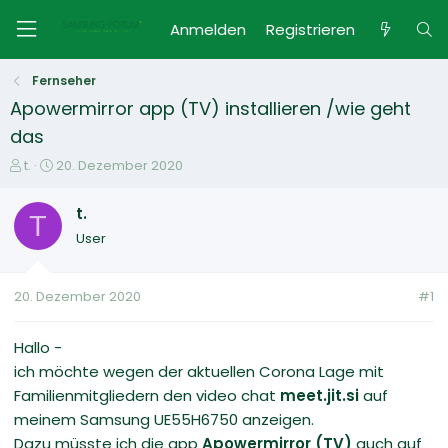
Anmelden
Registrieren
Fernseher
Apowermirror app (TV) installieren /wie geht
das
E
E
t.
20. Dezember 2020
r
r
s
s
t.
T
t
t
User
e
e
l
l
l
l
20. Dezember 2020
#1
e
t
r
a
m
Hallo -
ich möchte wegen der aktuellen Corona Lage mit
Familienmitgliedern den video chat
meet.jit.si
auf
meinem Samsung UE55H6750 anzeigen.
Dazu müsste ich die app
Apowermirror
(TV)
auch auf