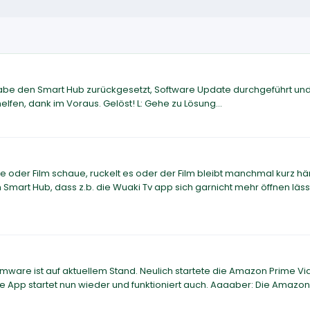
Habe den Smart Hub zurückgesetzt, Software Update durchgeführt un
helfen, dank im Voraus. Gelöst! L: Gehe zu Lösung...
e oder Film schaue, ruckelt es oder der Film bleibt manchmal kurz h
m Smart Hub, dass z.b. die Wuaki Tv app sich garnicht mehr öffnen läss
mware ist auf aktuellem Stand. Neulich startete die Amazon Prime V
ie App startet nun wieder und funktioniert auch. Aaaaber: Die Amazo