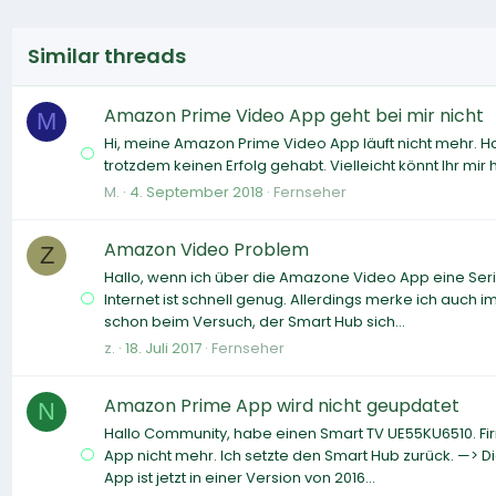
Similar threads
Amazon Prime Video App geht bei mir nicht
M
Hi, meine Amazon Prime Video App läuft nicht mehr. 
trotzdem keinen Erfolg gehabt. Vielleicht könnt Ihr mir 
M.
4. September 2018
Fernseher
Amazon Video Problem
Z
Hallo, wenn ich über die Amazone Video App eine Seri
Internet ist schnell genug. Allerdings merke ich auch i
schon beim Versuch, der Smart Hub sich...
z.
18. Juli 2017
Fernseher
Amazon Prime App wird nicht geupdatet
N
Hallo Community, habe einen Smart TV UE55KU6510. Fir
App nicht mehr. Ich setzte den Smart Hub zurück. —> D
App ist jetzt in einer Version von 2016...