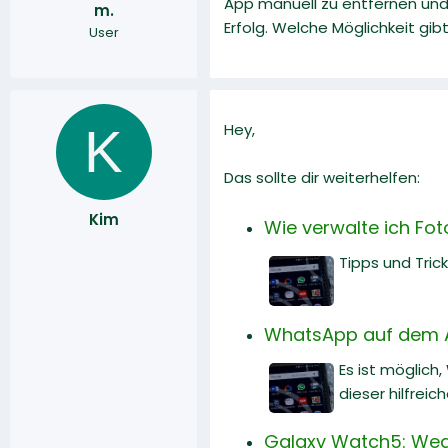
App manuell zu entfernen und 
m.
r
a
Erfolg. Welche Möglichkeit gib
User
m
K
Hey,
Das sollte dir weiterhelfen:
Kim
Wie verwalte ich Fot
Tipps und Tric
WhatsApp auf dem A
Es ist möglich
dieser hilfreic
Galaxy Watch5: Wea