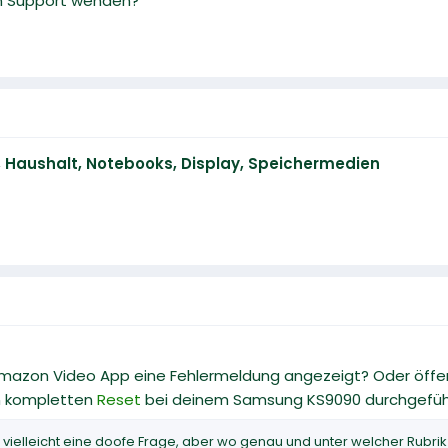
n Support wenden?
AV, Haushalt, Notebooks, Display, Speichermedien
zon Video App eine Fehlermeldung angezeigt? Oder öffenet
n kompletten
Reset
bei deinem Samsung KS9090 durchgefüh
zt vielleicht eine doofe Frage, aber wo genau und unter welcher Ru