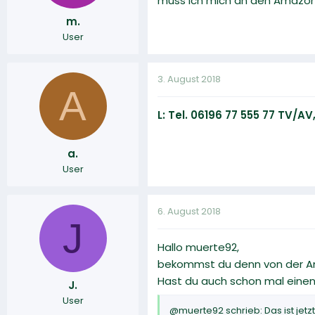
muss ich mich an den Amazo
m.
User
3. August 2018
A
L: Tel. 06196 77 555 77 TV/
a.
User
6. August 2018
J
Hallo muerte92,
bekommst du denn von der Ama
Hast du auch schon mal eine
J.
User
@muerte92 schrieb: Das ist jet