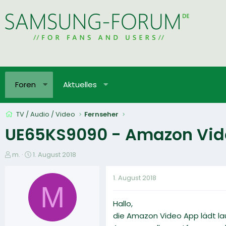
Foren
Aktuelles
TV / Audio / Video
Fernseher
UE65KS9090 - Amazon Video
E
E
m.
1. August 2018
r
r
s
s
1. August 2018
t
t
M
e
e
Hallo,
l
l
l
l
die Amazon Video App lädt lau
e
t