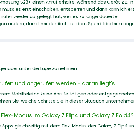
sung S23+ einen Anruf erhalte, während das Gerät z.B. in de
ch muss es erst einschalten, entsperren und dann kann ich 
rufer wieder aufgelegt hat, weil es zu lange dauerte.
ngen ändern, damit mir der Aruf auf dem Sperrbildschirm ang
l genauer unter die Lupe zu nehmen:
rufen und angerufen werden - daran liegt's
Ihrem Mobiltelefon keine Anrufe tätigen oder entgegenneh
hren Sie, welche Schritte Sie in dieser Situation unternehm
n Flex-Modus im Galaxy Z Flip4 und Galaxy Z Fold4?
Apps gleichzeitig mit dem Flex-Modus des Galaxy Z Flip4 und