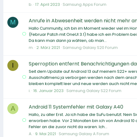
b.
17. April 2023
Samsung Apps Forum
Anrufe in Abwesenheit werden nicht mehr an
M
Hallo Cummunity, ich bin im Moment wieder viel im Ho
(Februar Patch mit OneUI 3.1) habe ich ein Problem bei
Da kann man dann ja wählen, ob man...
m.
2. März 2021
Samsung Galaxy S20 Forum
Sperroption entfernt Benachrichtigungen da
I
Seit dem Update auf Android 13 auf meinem S22+ wer
Ausschaltmenü ja verborgen werden nach dem anschli
bleiben komplett leer und neue werden auch nicht meh
i.
16. Januar 2023
Samsung Galaxy S22 Forum
Android 11 Systemfehler mit Galaxy A40
A
Hallo, zu aller Erst. Ja ich habe die SuFu benutzt. Nein
erworben habe. Vor 2 Monaten bin ich von Android 10
Fehler an die zuvor nicht da waren. Ich...
A.
9. Mai 2021
Samsung Galaxy A Forum