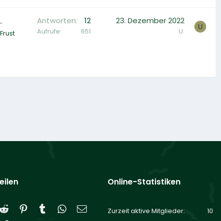
.
Antworten
12
23. Dezember 2022
U
Aufrufe
651
U.
Frust
eilen
Online-Statistiken
Reddit
Pinterest
Tumblr
WhatsApp
E-Mail
Zurzeit aktive Mitglieder
10