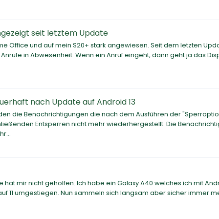
gezeigt seit letztem Update
me Office und auf mein S20+ stark angewiesen. Seit dem letzten Upd
 Anrufe in Abwesenheit. Wenn ein Anruf eingeht, dann geht ja das Dis
uerhaft nach Update auf Android 13
den die Benachrichtigungen die nach dem Ausführen der "Sperroptio
eßenden Entsperren nicht mehr wiederhergestellt. Die Benachricht
r...
 Sie hat mir nicht geholfen. Ich habe ein Galaxy A40 welches ich mit And
 auf 11 umgestiegen. Nun sammeln sich langsam aber sicher immer m