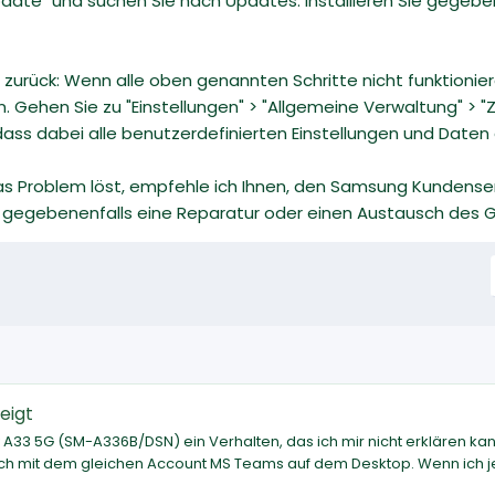
Update" und suchen Sie nach Updates. Installieren Sie gege
n zurück: Wenn alle oben genannten Schritte nicht funktionie
Gehen Sie zu "Einstellungen" > "Allgemeine Verwaltung" > "Z
dass dabei alle benutzerdefinierten Einstellungen und Daten
as Problem löst, empfehle ich Ihnen, den Samsung Kundenserv
egebenenfalls eine Reparatur oder einen Austausch des Ge
eigt
3 5G (SM-A336B/DSN) ein Verhalten, das ich mir nicht erklären kan
e ich mit dem gleichen Account MS Teams auf dem Desktop. Wenn ich j