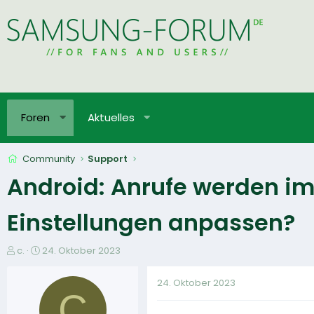
Foren
Aktuelles
Community
Support
Android: Anrufe werden i
Einstellungen anpassen?
E
E
c.
24. Oktober 2023
r
r
s
s
24. Oktober 2023
t
t
C
e
e