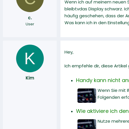
Wenn ich auf meinem neuen Sma
l
l
l
l
bleibtvdas Display schwarz. I
e
t
häufig geschehen, dass der An
c.
r
a
Was kann ich in den Einstellu
User
m
K
Hey,
Ich empfehle dir, diese Artike
Kim
Handy kann nicht an
Wenn Sie mit 
Folgenden erfa
Wie aktiviere ich de
Nutze mehrere 