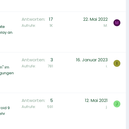
Antworten
17
22. Mai 2022
M
Aufrufe
1K
M.
ate
play an.
Antworten
3
16. Januar 2023
I
Aufrufe
781
i.
n" im
igungen
Antworten
5
12. Mai 2021
J
Aufrufe
591
j.
roid 9
ehr