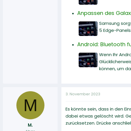
Anpassen des Galaxy
Samsung sorgt 
5 Edge-Panels.
Android: Bluetooth f
Wenn Ihr Andr
Glücklicherwei
können, um da
3. November 2023
M
Es könnte sein, dass in den Ei
dabei etwas gelöscht wird. Ge
zurücksetzen. Drücke anschlie
M.