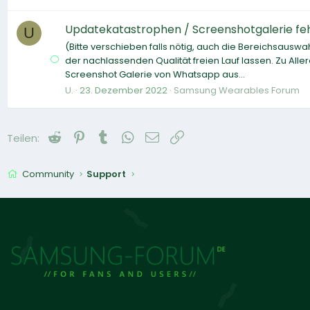
Updatekatastrophen / Screenshotgalerie feh
U
(Bitte verschieben falls nötig, auch die Bereichsausw
der nachlassenden Qualität freien Lauf lassen. Zu Aller
Screenshot Galerie von Whatsapp aus...
U.
23. Dezember 2022
Samsung Wearables Forum
Reddit
Pinterest
Tumblr
WhatsApp
E-Mail
Link
Teilen:
Community
Support