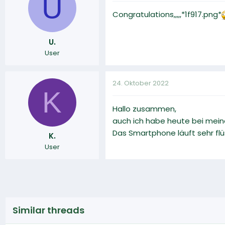
U
Congratulations,,,,,*1f917.png*
U.
User
24. Oktober 2022
K
Hallo zusammen,
auch ich habe heute bei mein
Das Smartphone läuft sehr flü
K.
User
Similar threads