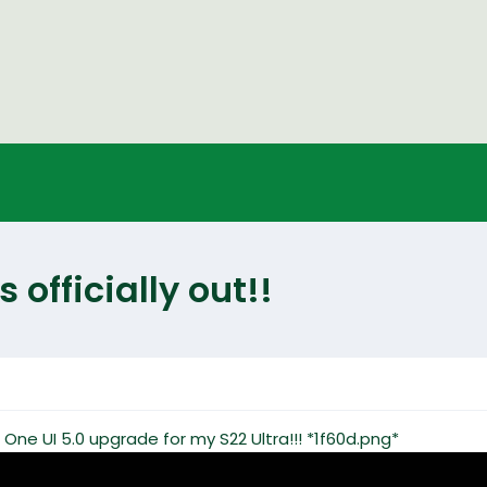
 officially out!!
th One UI 5.0 upgrade for my S22 Ultra!!! *1f60d.png*