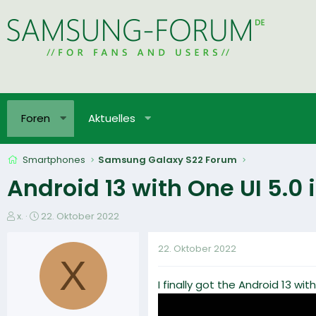
Foren
Aktuelles
Smartphones
Samsung Galaxy S22 Forum
Android 13 with One UI 5.0 is
E
E
x.
22. Oktober 2022
r
r
s
s
22. Oktober 2022
t
t
X
e
e
I finally got the Android 13 wi
l
l
l
l
e
t