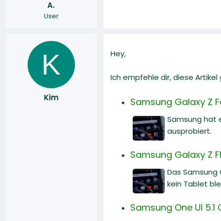
A.
r
a
User
m
K
Hey,
Ich empfehle dir, diese Artike
Kim
Samsung Galaxy Z Fol
Samsung hat en
ausprobiert.
Samsung Galaxy Z Fl
Das Samsung G
kein Tablet ble
Samsung One UI 5.1 