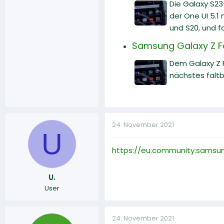
Die Galaxy S23
der One UI 5.1
und S20, und f
Samsung Galaxy Z Fol
Dem Galaxy Z 
nächstes falt
24. November 2021
U
https://eu.community.samsu
U.
User
24. November 2021