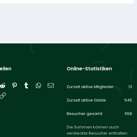
eilen
Online-Statistiken
Reddit
Pinterest
Tumblr
WhatsApp
E-Mail
Zurzeit aktive Mitglieder
13
Link
Zurzeit aktive Gäste
545
Besucher gesamt
558
Die Summen können auch
versteckte Besucher enthalten.