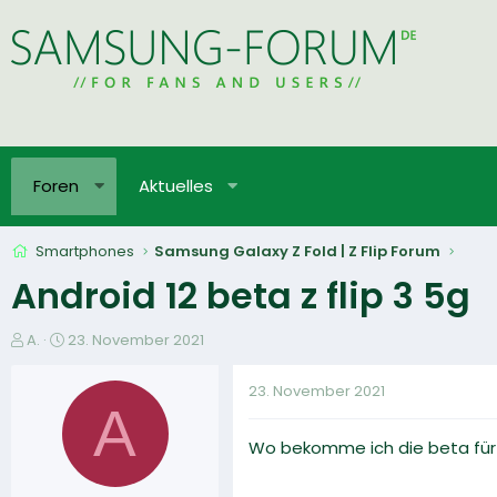
Foren
Aktuelles
Smartphones
Samsung Galaxy Z Fold | Z Flip Forum
Android 12 beta z flip 3 5g
E
E
A.
23. November 2021
r
r
s
s
23. November 2021
t
t
A
e
e
Wo bekomme ich die beta für An
l
l
l
l
e
t