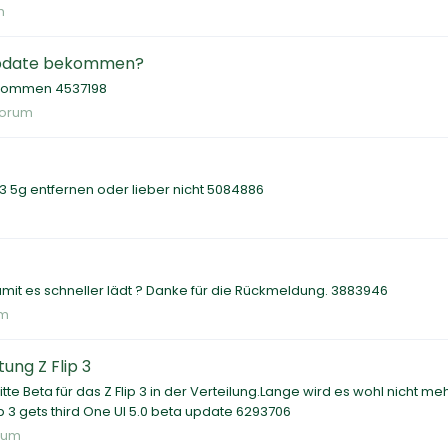
m
n Update bekommen?
bekommen 4537198
 Forum
p 3 5g entfernen oder lieber nicht 5084886
damit es schneller lädt ? Danke für die Rückmeldung. 3883946
um
ung Z Flip 3
tte Beta für das Z Flip 3 in der Verteilung.Lange wird es wohl nicht me
lip 3 gets third One UI 5.0 beta update 6293706
orum