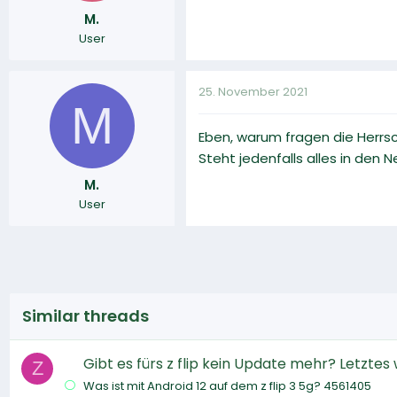
M.
User
25. November 2021
M
Eben, warum fragen die Herrsc
Steht jedenfalls alles in den New
M.
User
Similar threads
Gibt es fürs z flip kein Update mehr? Letzt
Z
Was ist mit Android 12 auf dem z flip 3 5g? 4561405