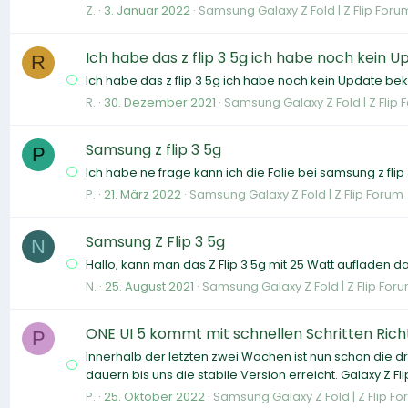
Z.
3. Januar 2022
Samsung Galaxy Z Fold | Z Flip Foru
Ich habe das z flip 3 5g ich habe noch kei
R
Ich habe das z flip 3 5g ich habe noch kein Update 
R.
30. Dezember 2021
Samsung Galaxy Z Fold | Z Flip
Samsung z flip 3 5g
P
Ich habe ne frage kann ich die Folie bei samsung z fli
P.
21. März 2022
Samsung Galaxy Z Fold | Z Flip Forum
Samsung Z Flip 3 5g
N
Hallo, kann man das Z Flip 3 5g mit 25 Watt aufladen 
N.
25. August 2021
Samsung Galaxy Z Fold | Z Flip For
ONE UI 5 kommt mit schnellen Schritten Richt
P
Innerhalb der letzten zwei Wochen ist nun schon die dri
dauern bis uns die stabile Version erreicht. Galaxy Z F
P.
25. Oktober 2022
Samsung Galaxy Z Fold | Z Flip F