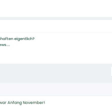
haften eigentlich?
s.....
es war Anfang November!