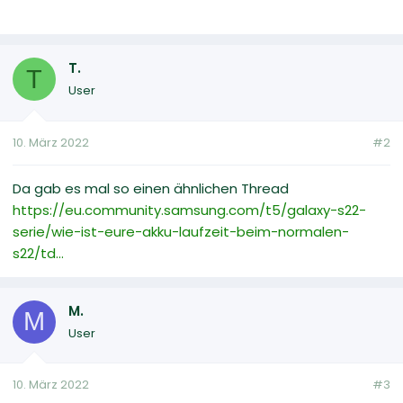
T.
T
User
10. März 2022
#2
Da gab es mal so einen ähnlichen Thread
https://eu.community.samsung.com/t5/galaxy-s22-
serie/wie-ist-eure-akku-laufzeit-beim-normalen-
s22/td...
M.
M
User
10. März 2022
#3