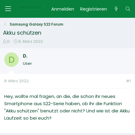
Anmelden
Registrieren
Samsung Galaxy S22 Forum
Akku schützen
E
E
D.
8. März 2022
r
r
s
s
D.
D
t
t
User
e
e
l
l
l
l
8. März 2022
#1
e
t
r
a
m
Hey, wollte mal fragen, an die, die schon ihr neues
Smartphone aus S22-Serie haben, ob ihr die Funktion
"Akku schützen" benutzt oder nicht? Und wie ist die Akku
Laufzeit so bei euch?