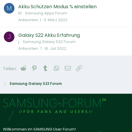
Akku Schützen Modus % einstellen
M
M.
Samsung Apps Forum
Antworten
1
11. März 2023
Galaxy S22 Akku Erfahrung
J
j.
Samsung Galaxy S22 Forum
Antworten
7
16. Juli 2022
Reddit
Pinterest
Tumblr
WhatsApp
E-Mail
Link
Teilen:
Samsung Galaxy S22 Forum
Willkommen im SAMSUNG User Forum!