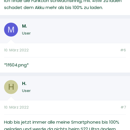
Ich finde die Funktion schwachsinnig, mit 45W zu laden
schadet dem Akku mehr als bis 100% zu laden.
M.
M
User
10. März 2022
#6
*1f604.png*
H.
H
User
10. März 2022
#7
Hab bis jetzt immer alle meine Smartphones bis 100%
geladen und werde da nichts beim S22 Ultra ändern,