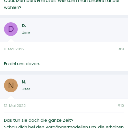
Cool. Members Emirates. Wie kann man andere Länder
wählen?
D.
D
User
11. Mai 2022
#9
Erzähl uns davon.
N.
N
User
12. Mai 2022
#10
Das tun sie doch die ganze Zeit?
Schau dich bei den Vorgängermodellen um, die erhalten