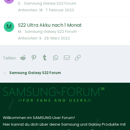
D.
Samsung Galaxy S22 Forum
Antworten
18
7. Februar 2023
S22 Ultra Akku nach 1 Monat
M
M.
Samsung Galaxy S22 Forum
Antworten
9
29. März 2022
Reddit
Pinterest
Tumblr
WhatsApp
E-Mail
Link
Teilen:
Samsung Galaxy S22 Forum
Willkommen im SAMSUNG User Forum!
Hier kannst du dich über deine Samsung und Galaxy Produkte mit