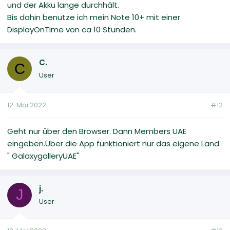
und der Akku lange durchhält.
Bis dahin benutze ich mein Note 10+ mit einer
DisplayOnTime von ca 10 Stunden.
C.
C
User
12. Mai 2022
#12
Geht nur über den Browser. Dann Members UAE
eingeben.Über die App funktioniert nur das eigene Land.
" GalaxygalleryUAE"
j.
J
User