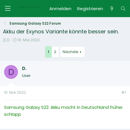
Anmelden
Registrieren
Samsung Galaxy S22 Forum
Akku der Exynos Variante könnte besser sein.
E
E
D.
10. Mai 2022
r
r
s
s
1
2
Nächste
t
t
e
e
D.
l
l
D
l
l
User
e
t
r
a
m
10. Mai 2022
#1
Samsung Galaxy S22: Akku macht in Deutschland früher
schlapp