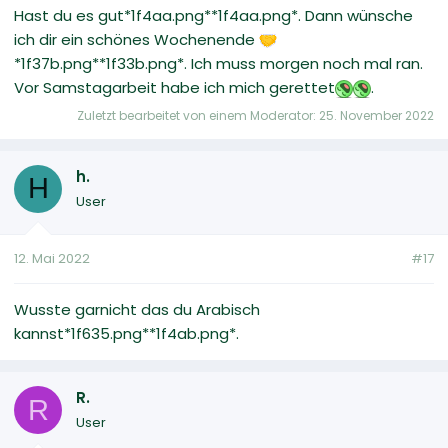
Hast du es gut*1f4aa.png**1f4aa.png*. Dann wünsche
ich dir ein schönes Wochenende
*1f37b.png**1f33b.png*. Ich muss morgen noch mal ran.
Vor Samstagarbeit habe ich mich gerettet
.
Zuletzt bearbeitet von einem Moderator:
25. November 2022
h.
H
User
12. Mai 2022
#17
Wusste garnicht das du Arabisch
kannst*1f635.png*‍*1f4ab.png*.
R.
R
User