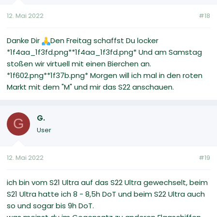
12. Mai 2022
#18
Danke Dir
Den Freitag schaffst Du locker
*1f4aa_1f3fd.png**1f4aa_1f3fd.png* Und am Samstag
stoßen wir virtuell mit einen Bierchen an.
*1f602.png**1f37b.png* Morgen will ich mal in den roten
Markt mit dem "M" und mir das S22 anschauen.
G.
G
User
12. Mai 2022
#19
ich bin vom S21 Ultra auf das S22 Ultra gewechselt, beim
S21 Ultra hatte ich 8 - 8,5h DoT und beim S22 Ultra auch
so und sogar bis 9h DoT.