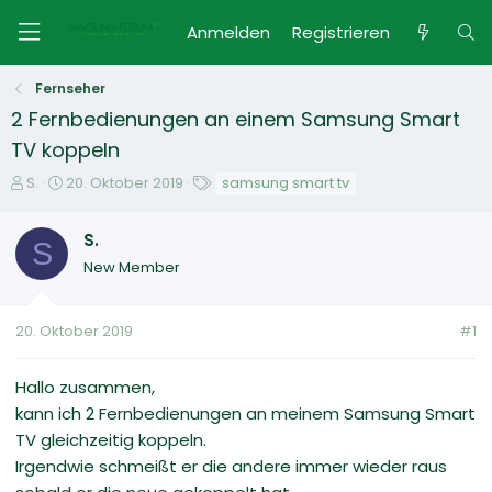
Anmelden
Registrieren
Fernseher
2 Fernbedienungen an einem Samsung Smart
TV koppeln
E
E
S
S.
20. Oktober 2019
samsung smart tv
r
r
c
s
s
h
S.
t
S
t
l
New Member
e
e
a
l
l
g
l
l
w
20. Oktober 2019
#1
e
t
o
r
a
r
m
t
Hallo zusammen,
e
kann ich 2 Fernbedienungen an meinem Samsung Smart
TV gleichzeitig koppeln.
Irgendwie schmeißt er die andere immer wieder raus