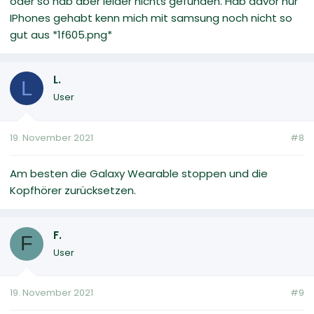
oder so hab aber leider nichts gefunden. Hab davor nur
IPhones gehabt kenn mich mit samsung noch nicht so
gut aus *1f605.png*
L.
L
User
19. November 2021
#8
Am besten die Galaxy Wearable stoppen und die
Kopfhörer zurücksetzen.
F.
F
User
19. November 2021
#9