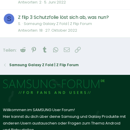
Antworten
2
5. Juni 2022
Z flip 3 Schutzfolie löst sich ab, was nun?
S
S.
Samsung Galaxy Z Fold | Z Flip Forum
Antworten
18
27. Oktober 2022
Reddit
Pinterest
Tumblr
WhatsApp
E-Mail
Link
Teilen:
Samsung Galaxy Z Fold | Z Flip Forum
Willkommen im SAMSUNG User Forum!
Hier kannst du dich über deine Samsung und Galaxy Produkte mit
anderen Usern austauschen oder Fragen zum Thema Android
und Bixby stellen.