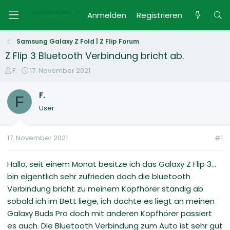
Anmelden
Registrieren
Samsung Galaxy Z Fold | Z Flip Forum
Z Flip 3 Bluetooth Verbindung bricht ab.
E
E
F.
17. November 2021
r
r
s
s
F.
F
t
t
User
e
e
l
l
l
l
17. November 2021
#1
e
t
r
a
m
Hallo, seit einem Monat besitze ich das Galaxy Z Flip 3...
bin eigentlich sehr zufrieden doch die bluetooth
Verbindung bricht zu meinem Kopfhörer ständig ab
sobald ich im Bett liege, ich dachte es liegt an meinen
Galaxy Buds Pro doch mit anderen Kopfhörer passiert
es auch. DIe Bluetooth Verbindung zum Auto ist sehr gut