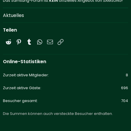
Das Samsung-Forum ist
KEIN
offizielles Angebot von SAMSUNG!
Aktuelles
Teilen
Reddit
Pinterest
Tumblr
WhatsApp
E-Mail
Link
Online-Statistiken
Zurzeit aktive Mitglieder
8
Zurzeit aktive Gäste
696
Besucher gesamt
704
Die Summen können auch versteckte Besucher enthalten.