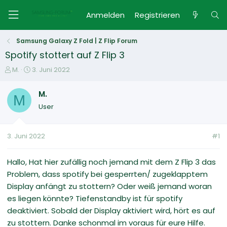
Anmelden
Registrieren
Samsung Galaxy Z Fold | Z Flip Forum
Spotify stottert auf Z Flip 3
E
E
M.
3. Juni 2022
r
r
s
s
M.
M
t
t
User
e
e
l
l
l
l
3. Juni 2022
#1
e
t
r
a
m
Hallo, Hat hier zufällig noch jemand mit dem Z Flip 3 das
Problem, dass spotify bei gesperrten/ zugeklapptem
Display anfängt zu stottern? Oder weiß jemand woran
es liegen könnte? Tiefenstandby ist für spotify
deaktiviert. Sobald der Display aktiviert wird, hört es auf
zu stottern. Danke schonmal im voraus für eure Hilfe.