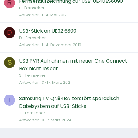
Fernsehaufzeichnung auf USB, UE40ES8090
R
r.
Fernseher
Antworten
1
4. Mai 2017
USB-Stick an UE32 6300
D
D.
Fernseher
Antworten
1
4. Dezember 2019
USB PVR Aufnahmen mit neuer One Connect
S
Box nicht lesbar
S.
Fernseher
Antworten
3
17. März 2021
Samsung TV QN94BA zerstört sporadisch
T
Dateisystem auf USB-Sticks
T.
Fernseher
Antworten
0
7. März 2024