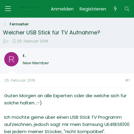
Anmelden
Registrieren
Fernseher
Welcher USB Stick für TV Aufnahme?
E
E
r.
25. Februar 2016
r
r
s
s
r.
R
t
t
New Member
e
e
l
l
l
l
25. Februar 2016
#1
e
t
r
a
m
Guten Morgen an alle Experten oder die welche sich für
solche halten. ;-)
Ich möchte gerne über einen USB Stick TV Programm
aufzeichnen, jedoch sagt mir mein Samsung UE46ES6100
bei jedem meiner Stöcker, "nicht kompatibel".