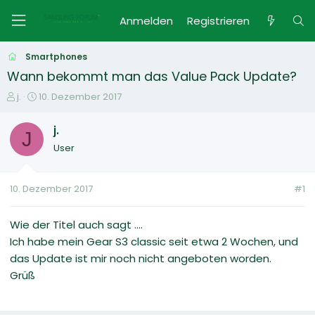
Anmelden
Registrieren
Smartphones
Wann bekommt man das Value Pack Update?
E
E
j.
10. Dezember 2017
r
r
s
s
j.
J
t
t
User
e
e
l
l
l
l
10. Dezember 2017
#1
e
t
r
a
m
Wie der Titel auch sagt ....
Ich habe mein Gear S3 classic seit etwa 2 Wochen, und
das Update ist mir noch nicht angeboten worden.
Grüß