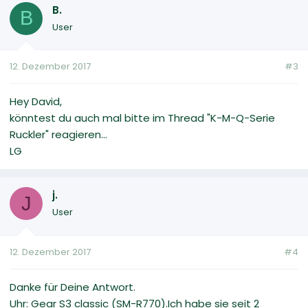
B.
B
User
12. Dezember 2017
#3
Hey David,
könntest du auch mal bitte im Thread "K-M-Q-Serie
Ruckler" reagieren...
LG
j.
J
User
12. Dezember 2017
#4
Danke für Deine Antwort.
Uhr: Gear S3 classic (SM-R770).Ich habe sie seit 2