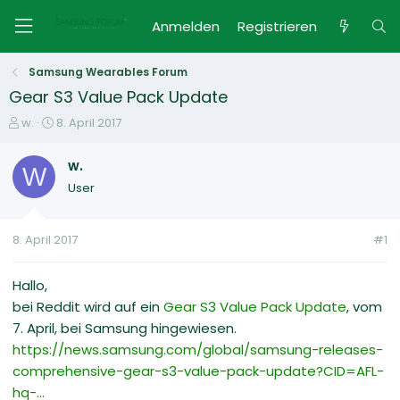
Anmelden
Registrieren
Samsung Wearables Forum
Gear S3 Value Pack Update
E
E
w.
8. April 2017
r
r
s
s
w.
W
t
t
User
e
e
l
l
l
l
8. April 2017
#1
e
t
r
a
m
Hallo,
bei Reddit wird auf ein
Gear S3 Value Pack Update
, vom
7. April, bei Samsung hingewiesen.
https://news.samsung.com/global/samsung-releases-
comprehensive-gear-s3-value-pack-update?CID=AFL-
hq-...