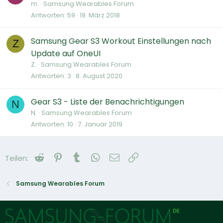
m.
Samsung Wearables Forum
Antworten
59
19. März 2018
Samsung Gear S3 Workout Einstellungen nach
Z
Update auf OneUI
Z.
Samsung Wearables Forum
Antworten
3
8. August 2020
Gear S3 - Liste der Benachrichtigungen
N
N.
Samsung Wearables Forum
Antworten
10
7. Januar 2019
Reddit
Pinterest
Tumblr
WhatsApp
E-Mail
Link
Teilen:
Samsung Wearables Forum