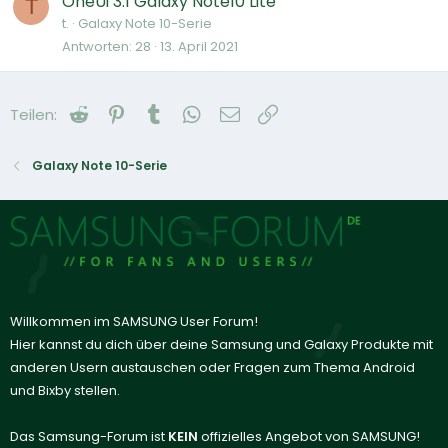
OneUi 3.1 Galaxy Note10 Lite
T
t.
Galaxy Note 10-Serie
Antworten
28
13. April 2021
Reddit
Pinterest
Tumblr
WhatsApp
E-Mail
Link
Teilen:
Galaxy Note 10-Serie
Willkommen im SAMSUNG User Forum!
Hier kannst du dich über deine Samsung und Galaxy Produkte mit
anderen Usern austauschen oder Fragen zum Thema Android
und Bixby stellen.
Das Samsung-Forum ist
KEIN
offizielles Angebot von SAMSUNG!