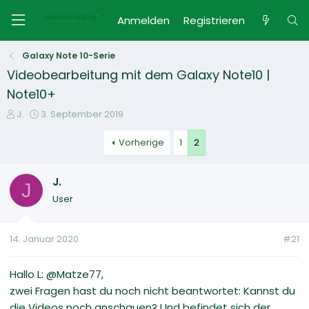
Anmelden
Registrieren
Galaxy Note 10-Serie
Videobearbeitung mit dem Galaxy Note10 |
Note10+
E
E
J.
3. September 2019
r
r
s
s
Vorherige
1
2
t
t
e
e
J.
l
l
J
l
l
User
e
t
r
a
m
14. Januar 2020
#21
Hallo L: @Matze77,
zwei Fragen hast du noch nicht beantwortet: Kannst du
die Videos noch anschauen? Und befindet sich der