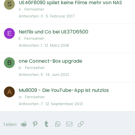
UE46F8090 spilet keine Filme mehr von NAS
S
s.
Fernseher
Antworten
0
5. Februar 2017
Netflix und Co bei UE37D6500
E
E.
Fernseher
Antworten
1
12. März 2018
one Connect-Box upgrade
B
b.
Fernseher
Antworten
5
14. Juni 2021
Mu9009 - Die YouTube-App ist nutzlos
A
a.
Fernseher
Antworten
7
12. September 2021
Reddit
Pinterest
Tumblr
WhatsApp
E-Mail
Link
Teilen: