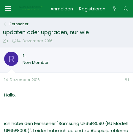
Anmelden
Registrieren
Fernseher
updaten oder upgraden, nur wie
E
E
r.
14. Dezember 2016
r
r
s
s
r.
R
t
t
New Member
e
e
l
l
l
l
14. Dezember 2016
#1
e
t
r
a
m
Hallo,
ich habe den Fernseher "Samsung UE65F8090 (EU Modell
UE65F8000)". Leider habe ich ab und zu Abspielprobleme