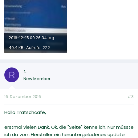
2016-12-15 09.26.34.jpg
40,4 KB · Aufrufe: 222
r.
R
New Member
16. Dezember 2016
#3
Hallo Tratschcafe,
erstmal vielen Dank. Ok, die "Seite" kenne ich. Nur müsste
ich da vom Hersteller ein heruntergeladenes update