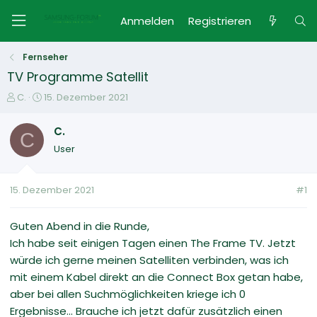
Anmelden
Registrieren
Fernseher
TV Programme Satellit
E
E
C.
15. Dezember 2021
r
r
s
s
C.
C
t
t
User
e
e
l
l
l
l
15. Dezember 2021
#1
e
t
r
a
m
Guten Abend in die Runde,
Ich habe seit einigen Tagen einen The Frame TV. Jetzt
würde ich gerne meinen Satelliten verbinden, was ich
mit einem Kabel direkt an die Connect Box getan habe,
aber bei allen Suchmöglichkeiten kriege ich 0
Ergebnisse... Brauche ich jetzt dafür zusätzlich einen