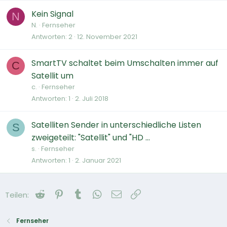
Kein Signal
N
N.
Fernseher
Antworten
2
12. November 2021
SmartTV schaltet beim Umschalten immer auf
C
Satellit um
c.
Fernseher
Antworten
1
2. Juli 2018
Satelliten Sender in unterschiedliche Listen
S
zweigeteilt: "Satellit" und "HD ...
s.
Fernseher
Antworten
1
2. Januar 2021
Reddit
Pinterest
Tumblr
WhatsApp
E-Mail
Link
Teilen:
Fernseher