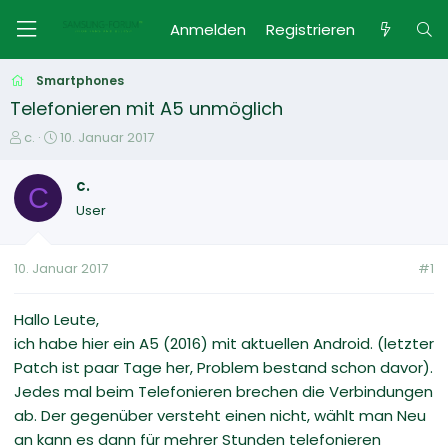
Anmelden
Registrieren
Smartphones
Telefonieren mit A5 unmöglich
E
E
c.
10. Januar 2017
r
r
s
s
c.
C
t
t
User
e
e
l
l
l
l
10. Januar 2017
#1
e
t
r
a
m
Hallo Leute,
ich habe hier ein A5 (2016) mit aktuellen Android. (letzter
Patch ist paar Tage her, Problem bestand schon davor).
Jedes mal beim Telefonieren brechen die Verbindungen
ab. Der gegenüber versteht einen nicht, wählt man Neu
an kann es dann für mehrer Stunden telefonieren