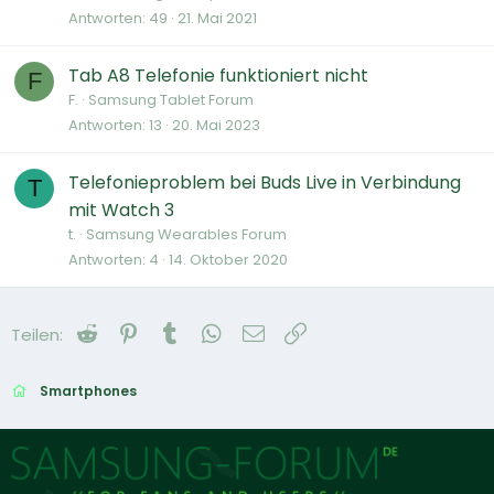
Antworten
49
21. Mai 2021
Tab A8 Telefonie funktioniert nicht
F
F.
Samsung Tablet Forum
Antworten
13
20. Mai 2023
Telefonieproblem bei Buds Live in Verbindung
T
mit Watch 3
t.
Samsung Wearables Forum
Antworten
4
14. Oktober 2020
Reddit
Pinterest
Tumblr
WhatsApp
E-Mail
Link
Teilen:
Smartphones