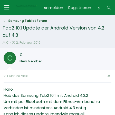
Anmelden
Registrieren
Samsung Tablet Forum
Tab2 10.1 Update der Android Version von 4.2
auf 4.3
E
E
C.
2. Februar 2016
r
r
s
s
C.
C
t
t
New Member
e
e
l
l
l
l
2. Februar 2016
#1
e
t
r
a
m
Hallo,
Hab das Samsung Tab2 10.1 mit Android 4.2.2
Um mit per Bluetooth mit dem Fitnes-Armband zu
Verbinden ist mindestens Android 4.3 nötig
Kann ich dieses Update irgendwie manuell