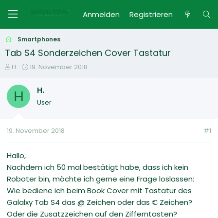
Anmelden
Registrieren
Smartphones
Tab S4 Sonderzeichen Cover Tastatur
E
E
H.
19. November 2018
r
r
s
s
H.
H
t
t
User
e
e
l
l
l
l
19. November 2018
#1
e
t
r
a
m
Hallo,
Nachdem ich 50 mal bestätigt habe, dass ich kein
Roboter bin, möchte ich gerne eine Frage loslassen:
Wie bediene ich beim Book Cover mit Tastatur des
Galalxy Tab S4 das @ Zeichen oder das € Zeichen?
Oder die Zusatzzeichen auf den Zifferntasten?