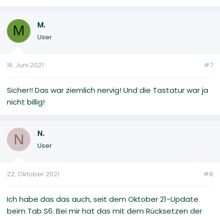
M.
M
User
16. Juni 2021
#7
Sicher!! Das war ziemlich nervig! Und die Tastatur war ja
nicht billig!
N.
N
User
22. Oktober 2021
#8
Ich habe das das auch, seit dem Oktober 21-Update
beim Tab S6. Bei mir hat das mit dem Rücksetzen der