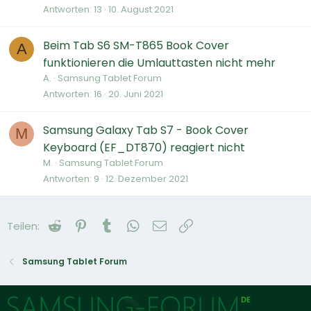
Antworten
13
10. August 2021
Beim Tab S6 SM-T865 Book Cover
A
funktionieren die Umlauttasten nicht mehr
A.
Samsung Tablet Forum
Antworten
16
20. Juni 2021
Samsung Galaxy Tab S7 - Book Cover
M
Keyboard (EF_DT870) reagiert nicht
M.
Samsung Tablet Forum
Antworten
9
12. Dezember 2021
Reddit
Pinterest
Tumblr
WhatsApp
E-Mail
Link
Teilen:
Samsung Tablet Forum