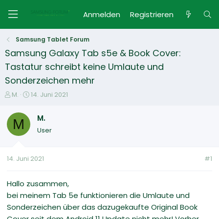
Anmelden
Registrieren
Samsung Tablet Forum
Samsung Galaxy Tab s5e & Book Cover:
Tastatur schreibt keine Umlaute und
Sonderzeichen mehr
E
E
M.
14. Juni 2021
r
r
s
s
M.
M
t
t
User
e
e
l
l
l
l
14. Juni 2021
#1
e
t
r
a
m
Hallo zusammen,
bei meinem Tab 5e funktionieren die Umlaute und
Sonderzeichen über das dazugekaufte Original Book
Cover seit dem Android 11 Update nicht mehr! Vorher