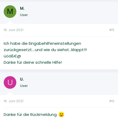
M.
M
User
16. Juni 2021
#5
Ich habe die Eingabehilfeneinstellungen
zurückgesetzt....und wie du siehst...klappt!!!
üöäß€@
Danke für deine schnelle Hilfe!
U.
U
User
16. Juni 2021
#6
Danke für die Rückmeldung.