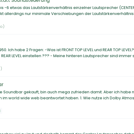
statt Soundsteuerung
is -6 etwas das Lautstärkenverhältnis einzelner Lautsprecher (CENTER
rkt allerdings nur minimale Verschiebungen der Lautstärkenverhältnis
no)
50. Ich habe 2 Fragen: -Was ist FRONT TOP LEVEL und REAR TOP LEVEL?
nd REAR LEVEL einstellen ??? - Meine hinteren Lautsprecher sind immer 
)
ar
se Soundbar gekauft, bin auch mega zufrieden damit. Aber ich habe 
ren im world wide web beantwortet haben. 1. Wie nutze ich Dolby Atmo
3