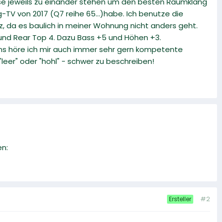
iese jeweils zu einander stehen um den besten Raumklang
-TV von 2017 (Q7 reihe 65...)habe. Ich benutze die
, da es baulich in meiner Wohnung nicht anders geht.
3 und Rear Top 4. Dazu Bass +5 und Höhen +3.
ens höre ich mir auch immer sehr gern kompetente
er" oder "hohl" - schwer zu beschreiben!
en:
#2
Ersteller