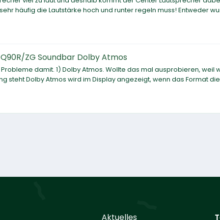
tsprecher viel zu laut und deshalb kommt der Center Lautsprecher dabe
n sehr häufig die Lautstärke hoch und runter regeln muss! Entweder w
Q90R/ZG Soundbar Dolby Atmos
5 Probleme damit. 1) Dolby Atmos. Wollte das mal ausprobieren, weil
tung steht Dolby Atmos wird im Display angezeigt, wenn das Format di
Aktuelles
T