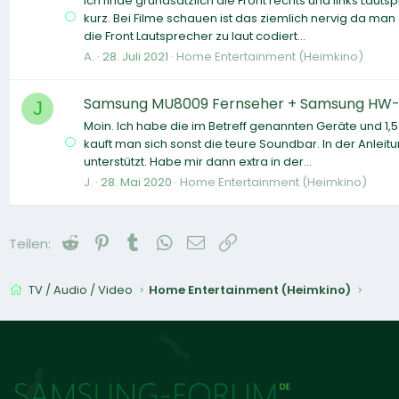
Ich finde grundsätzlich die Front rechts und links Lau
kurz. Bei Filme schauen ist das ziemlich nervig da ma
die Front Lautsprecher zu laut codiert...
A.
28. Juli 2021
Home Entertainment (Heimkino)
Samsung MU8009 Fernseher + Samsung HW-
J
Moin. Ich habe die im Betreff genannten Geräte und 1,
kauft man sich sonst die teure Soundbar. In der Anlei
unterstützt. Habe mir dann extra in der...
J.
28. Mai 2020
Home Entertainment (Heimkino)
Reddit
Pinterest
Tumblr
WhatsApp
E-Mail
Link
Teilen:
TV / Audio / Video
Home Entertainment (Heimkino)