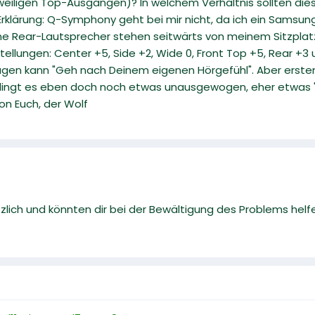
jeweiligen Top-Ausgängen)? In welchem Verhältnis sollten d
Erklärung: Q-Symphony geht bei mir nicht, da ich ein Samsung
ne Rear-Lautsprecher stehen seitwärts von meinem Sitzplatz
stellungen: Center +5, Side +2, Wide 0, Front Top +5, Rear +
sagen kann "Geh nach Deinem eigenen Hörgefühl". Aber erst
lingt es eben doch noch etwas unausgewogen, eher etwas "le
on Euch, der Wolf
zlich und könnten dir bei der Bewältigung des Problems helf