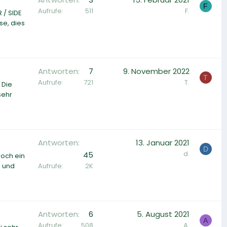
F
Aufrufe
511
F.
 / SIDE
se, dies
Antworten
7
9. November 2022
T
Aufrufe
721
T.
 Die
sehr
Antworten
13. Januar 2021
D
d.
45
noch ein
Aufrufe
2K
s und
Antworten
6
5. August 2021
A
Aufrufe
508
A.