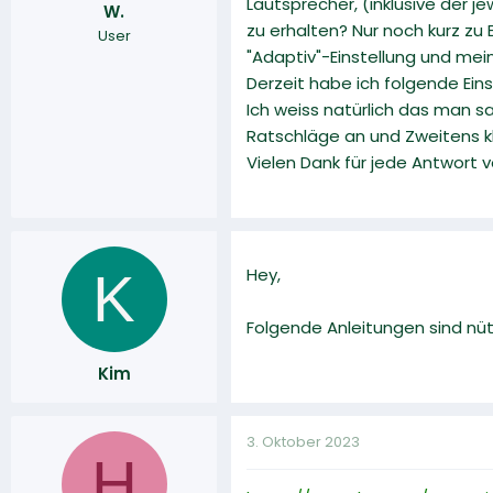
Lautsprecher, (inklusive der 
W.
r
a
zu erhalten? Nur noch kurz zu 
User
m
"Adaptiv"-Einstellung und mei
Derzeit habe ich folgende Ein
Ich weiss natürlich das man 
Ratschläge an und Zweitens k
Vielen Dank für jede Antwort v
K
Hey,
Folgende Anleitungen sind nüt
Kim
3. Oktober 2023
H