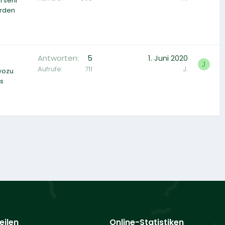
i sehr
urden
Antworten
5
1. Juni 2020
J
Aufrufe
711
J.
 wozu
es
eilen
Online-Statistiken