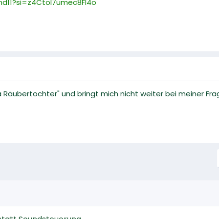
nd11?si=z4Ctol7umec8FI4o
nja Räubertochter" und bringt mich nicht weiter bei meiner Fr