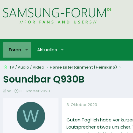
Foren
Aktuelles
TV / Audio / Video
Home Entertainment (Heimkino)
Soundbar Q930B
E
E
W.
3. Oktober 2023
r
r
s
s
3. Oktober 2023
t
t
W
e
e
Guten Tag! Ich habe vor kurze
l
l
l
l
Lautsprecher etwas unsicher. W
e
t