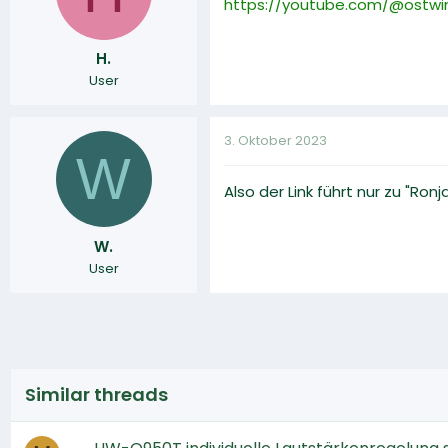
https://youtube.com/@ostwi
H.
User
3. Oktober 2023
W
Also der Link führt nur zu "Ro
W.
User
Similar threads