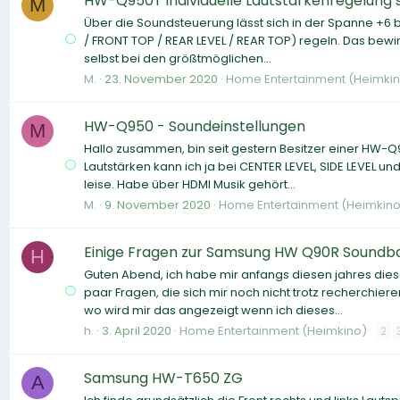
HW-Q950T individuelle Lautstärkenregelung 
M
Über die Soundsteuerung lässt sich in der Spanne +6 b
/ FRONT TOP / REAR LEVEL / REAR TOP) regeln. Das bewi
selbst bei den größtmöglichen...
M.
23. November 2020
Home Entertainment (Heimki
HW-Q950 - Soundeinstellungen
M
Hallo zusammen, bin seit gestern Besitzer einer HW-Q9
Lautstärken kann ich ja bei CENTER LEVEL, SIDE LEVEL u
leise. Habe über HDMI Musik gehört...
M.
9. November 2020
Home Entertainment (Heimkino
Einige Fragen zur Samsung HW Q90R Soundb
H
Guten Abend, ich habe mir anfangs diesen jahres die
paar Fragen, die sich mir noch nicht trotz recherchie
wo wird mir das angezeigt wenn ich dieses...
h.
3. April 2020
Home Entertainment (Heimkino)
2
Samsung HW-T650 ZG
A