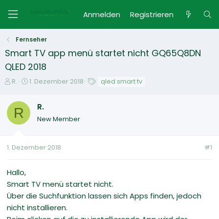
Anmelden
Registrieren
Fernseher
Smart TV app menü startet nicht GQ65Q8DN
QLED 2018
E
E
S
R.
1. Dezember 2018
qled smart tv
r
r
c
s
s
h
R.
t
R
t
l
New Member
e
e
a
l
l
g
l
l
w
1. Dezember 2018
#1
e
t
o
r
a
r
m
t
Hallo,
e
Smart TV menü startet nicht.
Über die Suchfunktion lassen sich Apps finden, jedoch
nicht installieren.