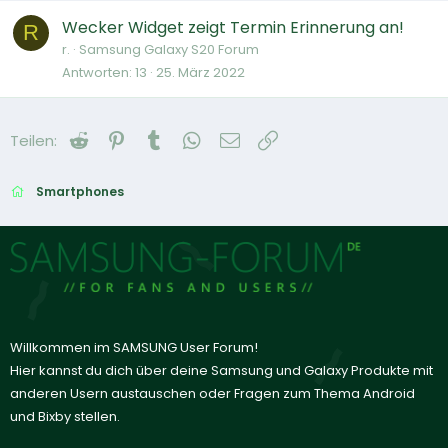
Wecker Widget zeigt Termin Erinnerung an!
R
r.
Samsung Galaxy S20 Forum
Antworten
13
25. März 2022
Reddit
Pinterest
Tumblr
WhatsApp
E-Mail
Link
Teilen:
Smartphones
Willkommen im SAMSUNG User Forum!
Hier kannst du dich über deine Samsung und Galaxy Produkte mit
anderen Usern austauschen oder Fragen zum Thema Android
und Bixby stellen.