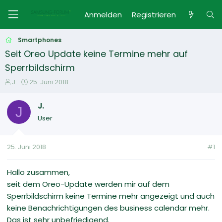
Anmelden
Registrieren
Smartphones
Seit Oreo Update keine Termine mehr auf
Sperrbildschirm
E
E
J.
25. Juni 2018
r
r
s
s
J.
J
t
t
User
e
e
l
l
l
l
25. Juni 2018
#1
e
t
r
a
m
Hallo zusammen,
seit dem Oreo-Update werden mir auf dem
Sperrbildschirm keine Termine mehr angezeigt und auch
keine Benachrichtigungen des business calendar mehr.
Das ist sehr unbefriedigend.