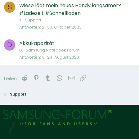
Wieso lädt mein neues Handy langsamer?
S
#Ladezeit #Schnellladen
s.
Support
Antworten
2
30. Oktober 2023
Akkukapazität
D
D.
Samsung Notebook Forum
Antworten
5
24. August 2023
Reddit
Pinterest
Tumblr
WhatsApp
E-Mail
Link
Teilen:
Support