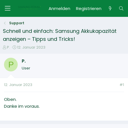
Anmelden
Registrieren
Support
Schnell und einfach: Samsung Akkukapazität
anzeigen – Tipps und Tricks!
E
E
P.
12. Januar 2023
r
r
s
s
P.
P
t
t
User
e
e
l
l
l
l
12. Januar 2023
#1
e
t
r
a
m
Oben.
Danke im voraus.