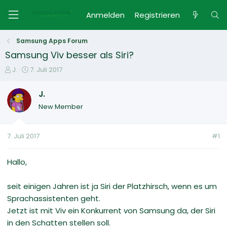
Anmelden
Registrieren
Samsung Apps Forum
Samsung Viv besser als Siri?
E
E
J.
7. Juli 2017
r
r
s
s
J.
t
t
New Member
e
e
l
l
l
l
7. Juli 2017
#1
e
t
r
a
m
Hallo,
seit einigen Jahren ist ja Siri der Platzhirsch, wenn es um
Sprachassistenten geht.
Jetzt ist mit Viv ein Konkurrent von Samsung da, der Siri
in den Schatten stellen soll.