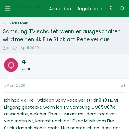
Anmelden
Registrieren
Fernseher
Samsung TV schaltet, wenn er ausgeschalten
wird,meinen 4k Fire Stick am Receiver aus
E
E
q.
1. April 2020
r
r
s
s
q.
Q
t
t
User
e
e
l
l
l
l
1. April 2020
#1
e
t
r
a
m
Ich hab 4k Fire- Stick an Sony Receiver str dn840 HDMI
Eingang gesteckt, wenn ich TV Samsung GQ65Q67R
ausschalte, welcher über HDMI acr mit dem Receiver
verbunden ist, kommt noch ca. 10sec.Musik vom Fire
Stick, danach nichts mehr. Nun nehme ich an, dass der