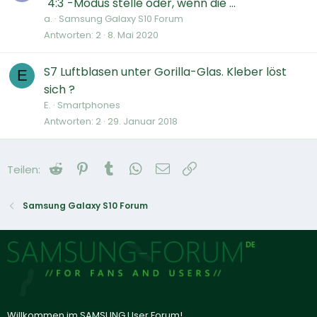
"4:3"-Modus stelle oder, wenn die ...
a.
Samsung Galaxy S10 Forum
Antworten
2
8. Mai 2020
S7 Luftblasen unter Gorilla-Glas. Kleber löst
E
sich ?
E.
Smartphones
Antworten
2
29. Januar 2018
Reddit
Pinterest
Tumblr
WhatsApp
E-Mail
Link
Teilen:
Samsung Galaxy S10 Forum
Willkommen im SAMSUNG User Forum!