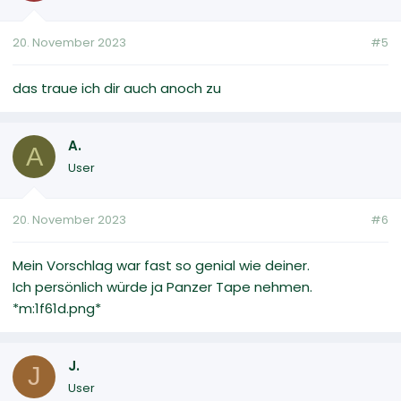
20. November 2023
#5
das traue ich dir auch anoch zu
A.
A
User
20. November 2023
#6
Mein Vorschlag war fast so genial wie deiner.
Ich persönlich würde ja Panzer Tape nehmen.
*m:1f61d.png*
J.
J
User