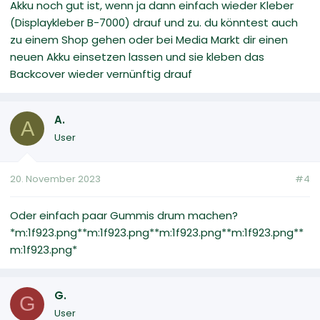
Akku noch gut ist, wenn ja dann einfach wieder Kleber
(Displaykleber B-7000) drauf und zu. du könntest auch
zu einem Shop gehen oder bei Media Markt dir einen
neuen Akku einsetzen lassen und sie kleben das
Backcover wieder vernünftig drauf
A.
A
User
20. November 2023
#4
Oder einfach paar Gummis drum machen?
*m:1f923.png**m:1f923.png**m:1f923.png**m:1f923.png**
m:1f923.png*
G.
G
User