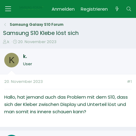
Anmelden
Registrieren
Samsung Galaxy S10 Forum
Samsung S10 Klebe löst sich
E
E
k.
20. November 2023
r
r
s
s
k.
K
t
t
User
e
e
l
l
l
l
20. November 2023
#1
e
t
r
a
m
Hallo, hat jemand auch das Problem mit dem S10, dass
sich der Kleber zwischen Display und Unterteil löst und
man somit ins innere schauen kann?