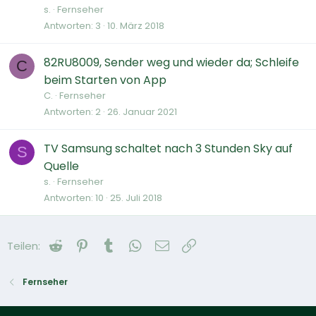
s.
Fernseher
Antworten
3
10. März 2018
82RU8009, Sender weg und wieder da; Schleife
C
beim Starten von App
C.
Fernseher
Antworten
2
26. Januar 2021
TV Samsung schaltet nach 3 Stunden Sky auf
S
Quelle
s.
Fernseher
Antworten
10
25. Juli 2018
Reddit
Pinterest
Tumblr
WhatsApp
E-Mail
Link
Teilen:
Fernseher