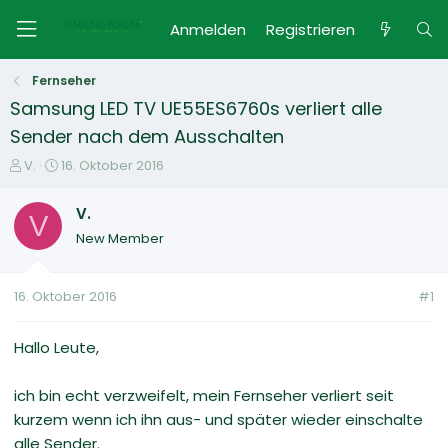
Anmelden
Registrieren
Fernseher
Samsung LED TV UE55ES6760s verliert alle
Sender nach dem Ausschalten
E
E
V.
16. Oktober 2016
r
r
s
s
V.
V
t
t
New Member
e
e
l
l
l
l
16. Oktober 2016
#1
e
t
r
a
m
Hallo Leute,
ich bin echt verzweifelt, mein Fernseher verliert seit
kurzem wenn ich ihn aus- und später wieder einschalte
alle Sender.