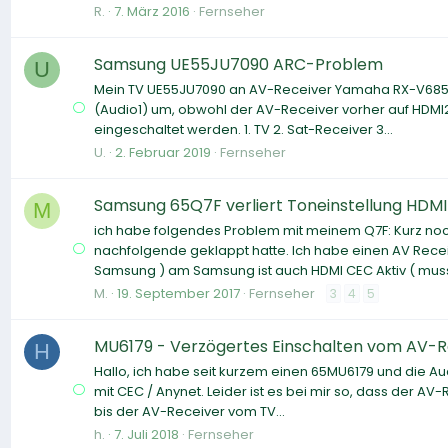
R.
7. März 2016
Fernseher
Samsung UE55JU7090 ARC-Problem
U
Mein TV UE55JU7090 an AV-Receiver Yamaha RX-V685 s
(Audio1) um, obwohl der AV-Receiver vorher auf HDMI2 (
eingeschaltet werden. 1. TV 2. Sat-Receiver 3...
U.
2. Februar 2019
Fernseher
Samsung 65Q7F verliert Toneinstellung HDM
M
ich habe folgendes Problem mit meinem Q7F: Kurz noch
nachfolgende geklappt hatte. Ich habe einen AV Rece
Samsung ) am Samsung ist auch HDMI CEC Aktiv ( muss j
M.
19. September 2017
Fernseher
3
4
5
MU6179 - Verzögertes Einschalten vom AV-R
H
Hallo, ich habe seit kurzem einen 65MU6179 und die 
mit CEC / Anynet. Leider ist es bei mir so, dass der AV
bis der AV-Receiver vom TV...
h.
7. Juli 2018
Fernseher