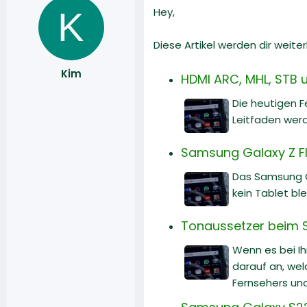
K
Hey,
Diese Artikel werden dir weiter
Kim
HDMI ARC, MHL, STB u
Die heutigen F
Leitfaden werd
Samsung Galaxy Z Fl
Das Samsung G
kein Tablet ble
Tonaussetzer beim 
Wenn es bei I
darauf an, wel
Fernsehers un