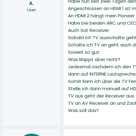
Habe nun seit zwei Tagen den
A.
r
a
Angeschlossen an HDMI 1 ist m
User
m
An HDMI 2 hängt mein Pioneer 
Habe bei beiden ARC und CEC
Auch Sat Receiver.
Sobald ich TV ausschalte geht
Schalte ich TV an geht auch d
Soweit so gut.
Was klappt aber nicht?
Jedesmal nachdem ich den TV
dann auf INTERNE Lautspreche
Somit kann ich über die TV Fe
Stelle ich dann manuell auf H
TV aus geht der Receiver aus.
TV an AV Receiver an und Zack
Was soll das?