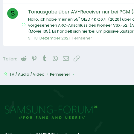
Tonausgabe über AV-Receiver nur bei PCM (a
S
Hallo, ich habe meinen 55" QLED 4K Q67T (2020) übe
vorgesehenen ARC-Anschluss des Pioneer VSX-521 (AV
(Movie 135). Es handelt sich hierbei um passive Lautspr
S.
18. Dezember 2021
Fernseher
Reddit
Pinterest
Tumblr
WhatsApp
E-Mail
Link
Teilen:
TV / Audio / Video
Fernseher