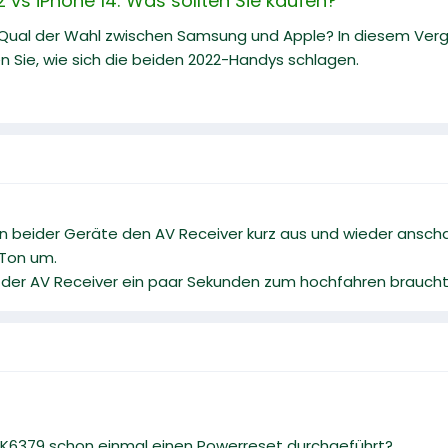
vs iPhone 14: Was sollten Sie kaufen?
 Qual der Wahl zwischen Samsung und Apple? In diesem Ve
n Sie, wie sich die beiden 2022-Handys schlagen.
n beider Geräte den AV Receiver kurz aus und wieder anscha
 Ton um.
s der AV Receiver ein paar Sekunden zum hochfahren braucht
K6379 schon einmal einen Powerreset durchgeführt?