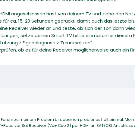
ia HDMI angeschlossen hast von deinem TV und ziehe den Net
 für ca. 15-20 Sekunden gedrückt, damit auch das letzte 
eine Receiver wieder an und teste, ob sich der Ton dann wie
 bringen, setze deinen Smart TV bitte einmal unter diesem P
erstützung > Eigendiagnose > Zurücksetzen"
rprüfen, ob es für deine Receiver möglicherweise auch ein F
n Forum zu meinem Problem bin, aber ich probier es halt einmal. Mein
SAT-Receiver Sat Receiver (Vu+ Cuo 2) per HDMI an SAT/CBL Anschluss