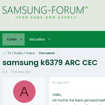
Foren
Aktuelles
TV / Audio / Video
Fernseher
samsung k6379 ARC CEC
E
E
A.
19. Mai 2017
r
r
s
s
19. Mai 2017
t
t
A
e
e
Hallo,
l
l
l
l
Ich hoffe mir kann jemand hel
e
t