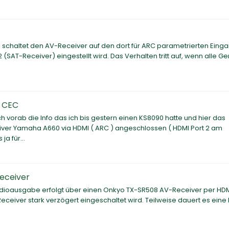
chaltet den AV-Receiver auf den dort für ARC parametrierten Eing
SAT-Receiver) eingestellt wird. Das Verhalten tritt auf, wenn alle Ge
I CEC
 vorab die Info das ich bis gestern einen KS8090 hatte und hier das
iver Yamaha A660 via HDMI ( ARC ) angeschlossen ( HDMI Port 2 am
a für...
eceiver
Audioausgabe erfolgt über einen Onkyo TX-SR508 AV-Receiver per HD
-Receiver stark verzögert eingeschaltet wird. Teilweise dauert es eine 