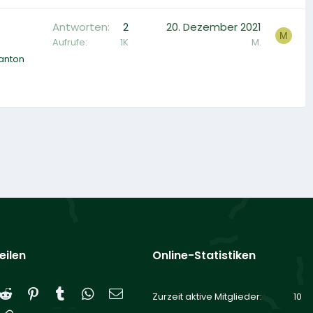
Antworten
2
20. Dezember 2021
M
Aufrufe
1K
M.
anton
eilen
Online-Statistiken
Reddit
Pinterest
Tumblr
WhatsApp
E-Mail
Zurzeit aktive Mitglieder
10