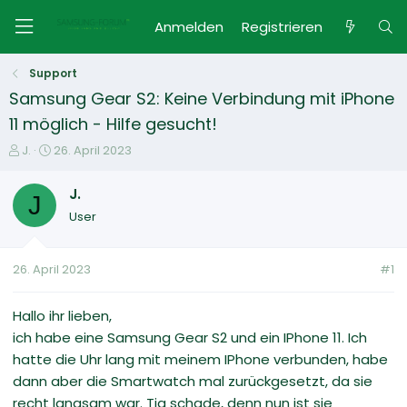
Anmelden
Registrieren
Support
Samsung Gear S2: Keine Verbindung mit iPhone
11 möglich - Hilfe gesucht!
E
E
J.
26. April 2023
r
r
s
s
J.
J
t
t
User
e
e
l
l
l
l
26. April 2023
#1
e
t
r
a
m
Hallo ihr lieben,
ich habe eine Samsung Gear S2 und ein IPhone 11. Ich
hatte die Uhr lang mit meinem IPhone verbunden, habe
dann aber die Smartwatch mal zurückgesetzt, da sie
recht langsam war. Tja schade, denn nun ist sie