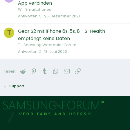
App verbinden
W.
Smartphones
Antworten
5
26. Dezember 2021
Gear S2 mit iPhone 6s, 5s, 8 - S-Health
T
empfängt keine Daten
T.
Samsung Wearables Forum
Antworten
2
18. Juni 2020
Reddit
Pinterest
Tumblr
WhatsApp
E-Mail
Link
Teilen:
Support