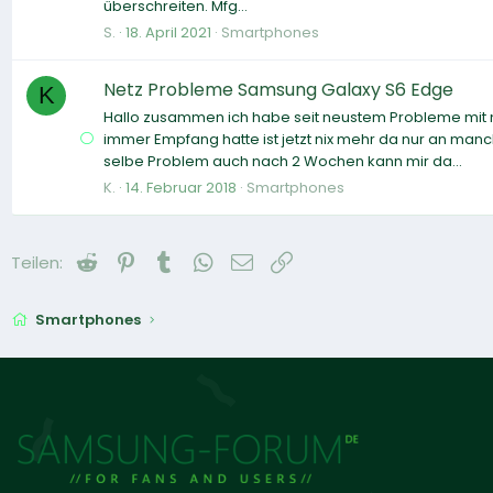
überschreiten. Mfg...
S.
18. April 2021
Smartphones
Netz Probleme Samsung Galaxy S6 Edge
K
Hallo zusammen ich habe seit neustem Probleme mit 
immer Empfang hatte ist jetzt nix mehr da nur an ma
selbe Problem auch nach 2 Wochen kann mir da...
K.
14. Februar 2018
Smartphones
Reddit
Pinterest
Tumblr
WhatsApp
E-Mail
Link
Teilen:
Smartphones