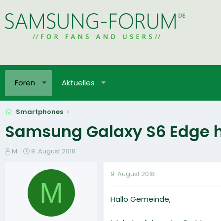
Foren
Aktuelles
Smartphones
Samsung Galaxy S6 Edge 
E
E
M.
9. August 2018
r
r
s
s
9. August 2018
t
t
M
e
e
Hallo Gemeinde,
l
l
l
l
e
t