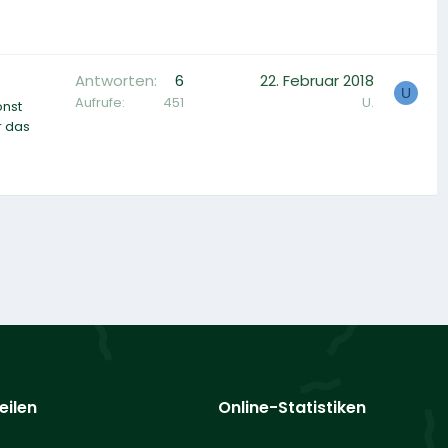
Antworten
6
22. Februar 2018
U
Aufrufe
451
U.
onst
r das
eilen
Online-Statistiken