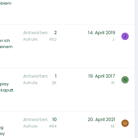
roblem
Antworten
2
14. April 2019
J
Aufrufe
452
J.
n ich
n einem
Antworten
1
19. April 2017
N
Aufrufe
2K
N.
splay
 kaputt
Antworten
10
20. April 2021
M
Aufrufe
494
M.
ng
lay