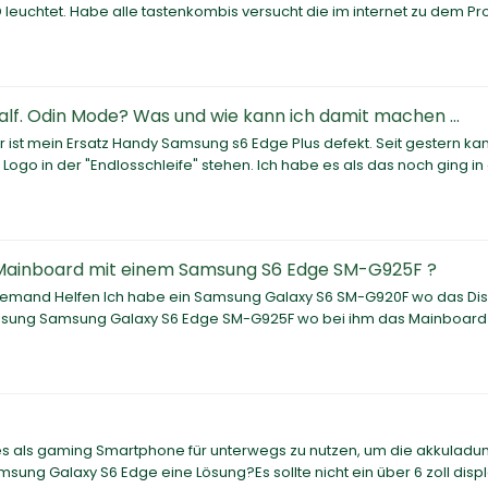
 leuchtet. Habe alle tastenkombis versucht die im internet zu dem P
alf. Odin Mode? Was und wie kann ich damit machen ...
st mein Ersatz Handy Samsung s6 Edge Plus defekt. Seit gestern kan
Logo in der "Endlosschleife" stehen. Ich habe es als das noch ging i
 Mainboard mit einem Samsung S6 Edge SM-G925F ?
r jemand Helfen Ich habe ein Samsung Galaxy S6 SM-G920F wo das Di
Samsung Samsung Galaxy S6 Edge SM-G925F wo bei ihm das Mainboard
 es als gaming Smartphone für unterwegs zu nutzen, um die akkuladu
g Galaxy S6 Edge eine Lösung?Es sollte nicht ein über 6 zoll disp