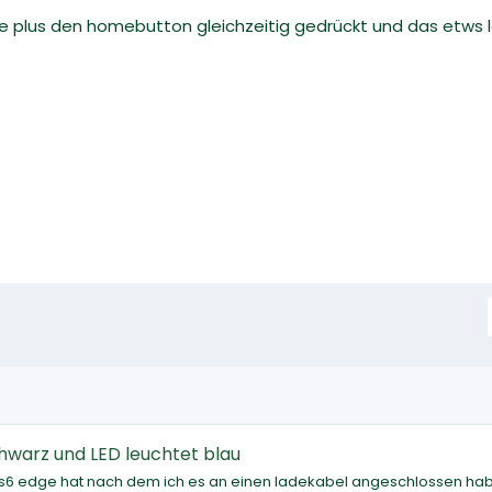
fe plus den homebutton gleichzeitig gedrückt und das etws 
hwarz und LED leuchtet blau
n s6 edge hat nach dem ich es an einen ladekabel angeschlossen ha