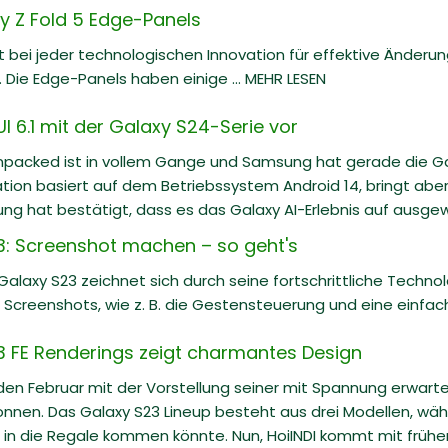
 Z Fold 5 Edge-Panels
bei jeder technologischen Innovation für effektive Änderu
 Die Edge-Panels haben einige ... MEHR LESEN
I 6.1 mit der Galaxy S24-Serie vor
packed ist in vollem Gange und Samsung hat gerade die Gala
tion basiert auf dem Betriebssystem Android 14, bringt ab
ng hat bestätigt, dass es das Galaxy AI-Erlebnis auf ausgewä
: Screenshot machen – so geht's
laxy S23 zeichnet sich durch seine fortschrittliche Techn
Screenshots, wie z. B. die Gestensteuerung und eine einfa
 FE Renderings zeigt charmantes Design
en Februar mit der Vorstellung seiner mit Spannung erwart
nen. Das Galaxy S23 Lineup besteht aus drei Modellen, währ
 in die Regale kommen könnte. Nun, HoiINDI kommt mit früh