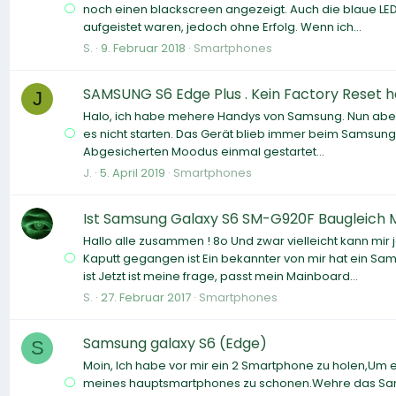
noch einen blackscreen angezeigt. Auch die blaue LED
aufgeistet waren, jedoch ohne Erfolg. Wenn ich...
S.
9. Februar 2018
Smartphones
SAMSUNG S6 Edge Plus . Kein Factory Reset h
J
Halo, ich habe mehere Handys von Samsung. Nun aber i
es nicht starten. Das Gerät blieb immer beim Samsung 
Abgesicherten Moodus einmal gestartet...
J.
5. April 2019
Smartphones
Ist Samsung Galaxy S6 SM-G920F Baugleich
Hallo alle zusammen ! 8o Und zwar vielleicht kann mi
Kaputt gegangen ist Ein bekannter von mir hat ein 
ist Jetzt ist meine frage, passt mein Mainboard...
S.
27. Februar 2017
Smartphones
Samsung galaxy S6 (Edge)
S
Moin, Ich habe vor mir ein 2 Smartphone zu holen,Um
meines hauptsmartphones zu schonen.Wehre das Samsun