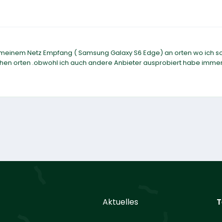
meinem Netz Empfang ( Samsung Galaxy S6 Edge) an orten wo ich s
nchen orten .obwohl ich auch andere Anbieter ausprobiert habe imme
Aktuelles
T