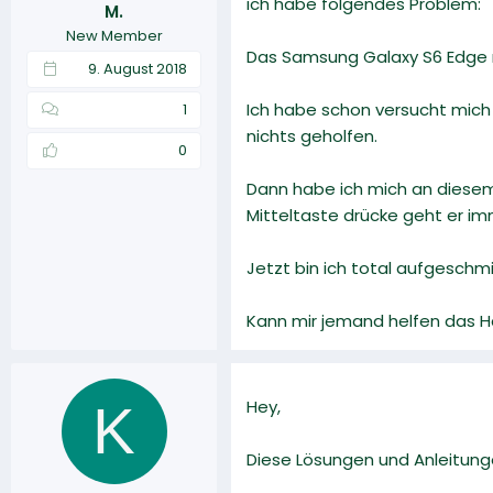
ich habe folgendes Problem:
M.
r
a
New Member
m
Das Samsung Galaxy S6 Edge m
9. August 2018
Ich habe schon versucht mich
1
nichts geholfen.
0
Dann habe ich mich an diese
Mitteltaste drücke geht er i
Jetzt bin ich total aufgeschmi
Kann mir jemand helfen das 
K
Hey,
Diese Lösungen und Anleitunge