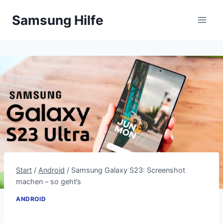
Zum
Samsung Hilfe
Inhalt
springen
Start
/
Android
/
Samsung Galaxy S23: Screenshot
machen – so geht’s
ANDROID