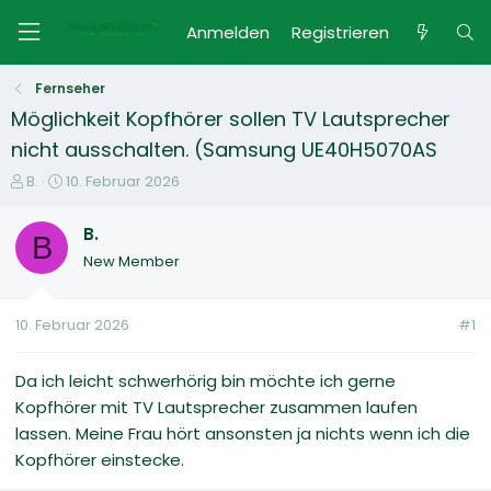
Anmelden
Registrieren
Fernseher
Möglichkeit Kopfhörer sollen TV Lautsprecher
nicht ausschalten. (Samsung UE40H5070AS
E
E
B.
10. Februar 2026
r
r
s
s
B.
B
t
t
New Member
e
e
l
l
l
l
10. Februar 2026
#1
e
t
r
a
m
Da ich leicht schwerhörig bin möchte ich gerne
Kopfhörer mit TV Lautsprecher zusammen laufen
lassen. Meine Frau hört ansonsten ja nichts wenn ich die
Kopfhörer einstecke.