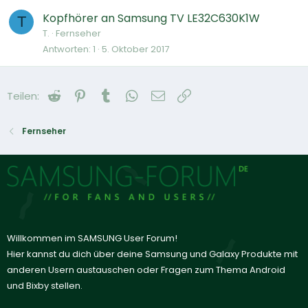
Kopfhörer an Samsung TV LE32C630K1W
T
T.
Fernseher
Antworten
1
5. Oktober 2017
Reddit
Pinterest
Tumblr
WhatsApp
E-Mail
Link
Teilen:
Fernseher
Willkommen im SAMSUNG User Forum!
Hier kannst du dich über deine Samsung und Galaxy Produkte mit
anderen Usern austauschen oder Fragen zum Thema Android
und Bixby stellen.