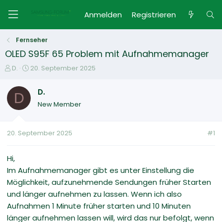
Anmelden
Registrieren
Fernseher
OLED S95F 65 Problem mit Aufnahmemanager
E
E
D.
20. September 2025
r
r
s
s
D.
D
t
t
New Member
e
e
l
l
l
l
20. September 2025
#1
e
t
r
a
m
Hi,
Im Aufnahmemanager gibt es unter Einstellung die
Möglichkeit, aufzunehmende Sendungen früher Starten
und länger aufnehmen zu lassen. Wenn ich also
Aufnahmen 1 Minute früher starten und 10 Minuten
länger aufnehmen lassen will, wird das nur befolgt, wenn