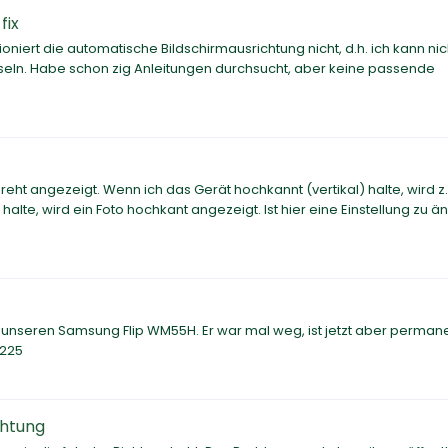
fix
oniert die automatische Bildschirmausrichtung nicht, d.h. ich kann nic
eln. Habe schon zig Anleitungen durchsucht, aber keine passende
eht angezeigt. Wenn ich das Gerät hochkannt (vertikal) halte, wird z.
alte, wird ein Foto hochkant angezeigt. Ist hier eine Einstellung zu ä
r unseren Samsung Flip WM55H. Er war mal weg, ist jetzt aber perman
7225
chtung