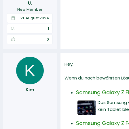
U.
r
a
New Member
m
21. August 2024
1
0
K
Hey,
Wenn du nach bewährten Lösun
Kim
Samsung Galaxy Z Fl
Das Samsung G
kein Tablet ble
Samsung Galaxy Z Fol