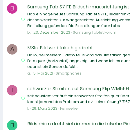
Samsung Tab S7 FE Bildschirmausrichtung ist 
B
Hab ein nagelneues Samsung Tablet S7 FE, leider funkti
der senkrechten zur waagerechten Ausrichtung wechs
Einstellung gefunden. Die Einstellungen über Labs...
b.
23. Dezember 2023
Samsung Tablet Forum
M31s: Bild wird falsch gedreht
A
Hallo, bei meinem Galaxy M31s wird das Bild falsch gedr
Foto quer (horizontal) angezeigt und wenn ich es quer h
oder ist ein Sensor defekt...
a.
5. Mai 2021
Smartphones
schwarzer Streifen auf Samsung Flip WM55H
I
seit neustem verläuft ein schwarzer Streifen quer übe
Kennt jemand das Problem und evtl. eine Lösung? 716
I.
29. März 2023
Fernseher
Bildschirm dreht sich immer in die falsche Ri
B