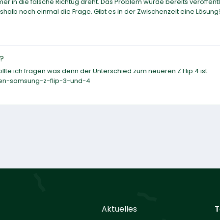
er in die falsche Richtug dreht. Das Problem wurde bereits veröffentl
halb noch einmal die Frage. Gibt es in der Zwischenzeit eine Lösung
?
ollte ich fragen was denn der Unterschied zum neueren Z Flip 4 ist.
hen-samsung-z-flip-3-und-4
Aktuelles
T