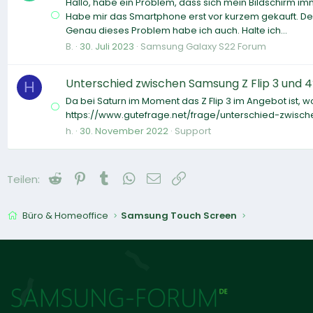
Hallo, habe ein Problem, dass sich mein Bildschirm imm
Habe mir das Smartphone erst vor kurzem gekauft. Des
Genau dieses Problem habe ich auch. Halte ich...
B.
30. Juli 2023
Samsung Galaxy S22 Forum
Unterschied zwischen Samsung Z Flip 3 und 4
H
Da bei Saturn im Moment das Z Flip 3 im Angebot ist, w
https://www.gutefrage.net/frage/unterschied-zwisc
h.
30. November 2022
Support
Reddit
Pinterest
Tumblr
WhatsApp
E-Mail
Link
Teilen:
Büro & Homeoffice
Samsung Touch Screen