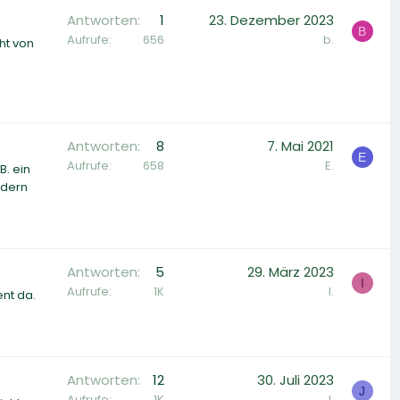
Antworten
1
23. Dezember 2023
B
Aufrufe
656
b.
ht von
Antworten
8
7. Mai 2021
E
Aufrufe
658
E.
B. ein
ndern
Antworten
5
29. März 2023
I
Aufrufe
1K
I.
ent da.
Antworten
12
30. Juli 2023
J
Aufrufe
1K
J.