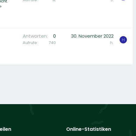
icht.
?
Antworten
0
30. November 2022
H
Aufrufe
740
h.
eilen
Online-Statistiken