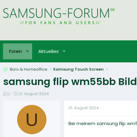
Foren
Aktuelles
Büro & Homeoffice
Samsung Touch Screen
samsung flip wm55bb Bilds
E
E
U.
21. August 2024
r
r
s
s
21. August 2024
t
t
U
e
e
Bei meinem samsung flip wm55
l
l
l
l
e
t