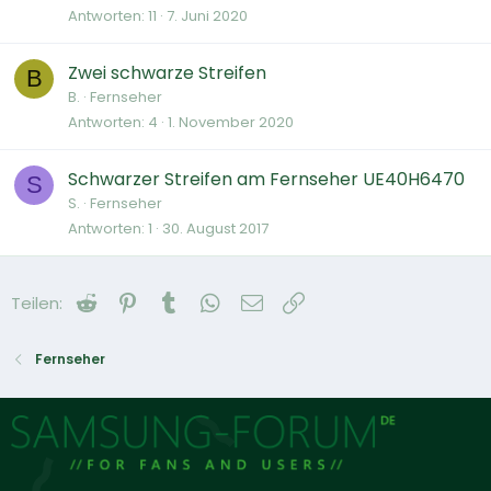
Antworten
11
7. Juni 2020
Zwei schwarze Streifen
B
B.
Fernseher
Antworten
4
1. November 2020
Schwarzer Streifen am Fernseher UE40H6470
S
S.
Fernseher
Antworten
1
30. August 2017
Reddit
Pinterest
Tumblr
WhatsApp
E-Mail
Link
Teilen:
Fernseher